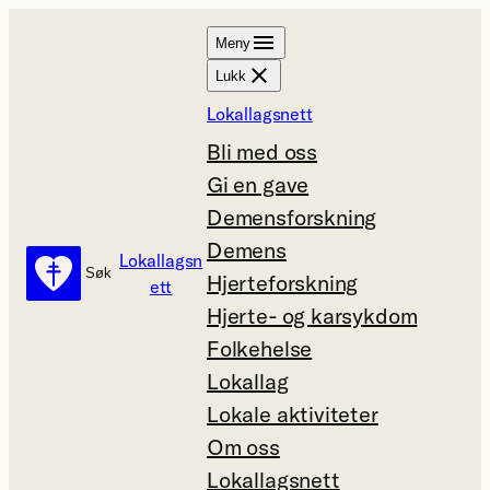
Hopp
Meny
til
Lukk
innhold
Lokallagsnett
Bli med oss
Gi en gave
Demensforskning
Demens
Lokallagsn
Søk
Søk
Hjerteforskning
ett
Hjerte- og karsykdom
Folkehelse
Lokallag
Lokale aktiviteter
Om oss
Lokallagsnett