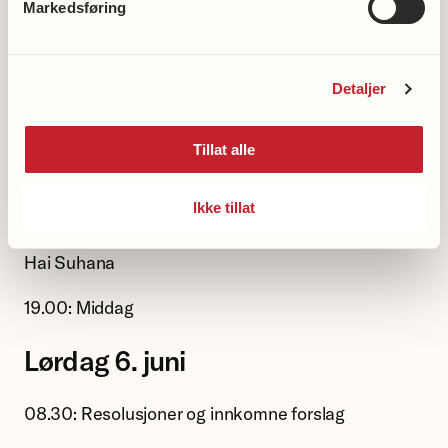
Markedsføring
rådgiver frivillighet i Nasjonalforeningen
og Aure helselag
15.30: Pause
Detaljer
16.00: Landsstyrets rapport 2022-2026 og
Tillat alle
regnskap
16.30: Kulturinnslag av Nasjonalforeningen Oslo
Ikke tillat
demensforenings Bollywood-kor: Zindagi Ek Safar
Hai Suhana
19.00: Middag
Lørdag 6. juni
08.30: Resolusjoner og innkomne forslag