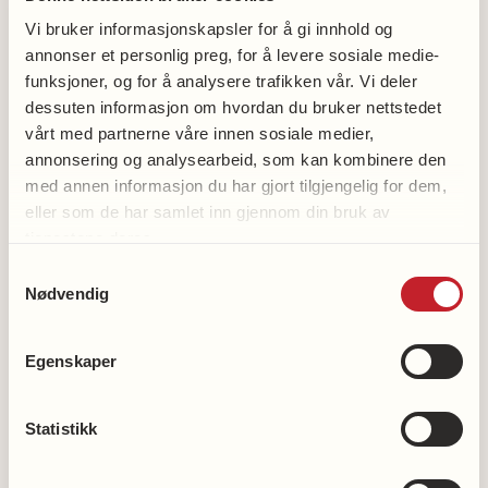
Juridisk veiledningstjeneste – hva gjør vi?
Vi bruker informasjonskapsler for å gi innhold og
ved Ane Brurberg Haugland, juridisk
annonser et personlig preg, for å levere sosiale medie-
seniorrådgiver i Nasjonalforeningen
funksjoner, og for å analysere trafikken vår. Vi deler
dessuten informasjon om hvordan du bruker nettstedet
Fra ord til handling ved Silje Bakken,
vårt med partnerne våre innen sosiale medier,
politisk rådgiver i Nasjonalforeningen
annonsering og analysearbeid, som kan kombinere den
Sammen skaper vi et helsefremmende
med annen informasjon du har gjort tilgjengelig for dem,
eller som de har samlet inn gjennom din bruk av
samfunn
tjenestene deres.
Felles situasjonsbilde
Samtykkevalg
Helsefremmende og sosialt
Nødvendig
bærekraftige nabolag ved Emma
Charlott Anderson Nordbø,
Egenskaper
førsteamanuensis, NMBU
Lekens betydning ved Maria Øksnes,
Statistikk
professor i pedagogikk, NTNU
Lek med oss Thea Kristine Lande,