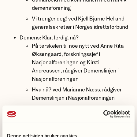
demensforening
Vi trenger deg! ved Kjell Bjarne Helland
generalsekretær i Norges idrettsforbund
Demens: Klar, ferdig, nå?
På terskelen til noe nytt ved Anne Rita
Øksengaard, forskningssjef i
Nasjonalforeningen og Kirsti
Andreassen, rådgiver Demenslinjen i
Nasjonalforeningen
Hva nå? ved Marianne Næss, rådgiver
Demenslinjen i Nasjonalforeningen
Personsentrert omsorg er bahandling av
demens ved Bjørn Lichtwarck, leder av
rådet for demens og spesialist i
allmennmedisin, PhD
Denne nettsiden bruker cookies