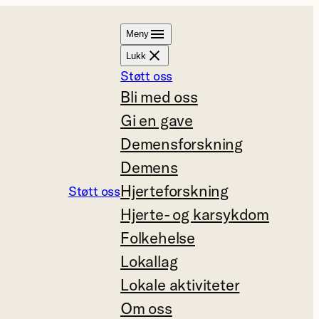
Meny
Lukk
Støtt oss
Bli med oss
Gi en gave
Demensforskning
Demens
Hjerteforskning
Støtt oss
Hjerte- og karsykdom
Folkehelse
Lokallag
Lokale aktiviteter
Om oss