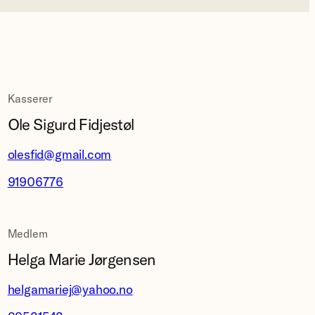
Kasserer
Ole Sigurd Fidjestøl
olesfid@gmail.com
91906776
Medlem
Helga Marie Jørgensen
helgamariej@yahoo.no