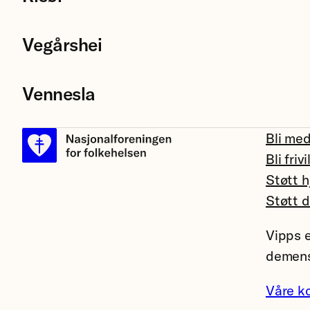
Vegårshei
Vennesla
Bli me
Bli frivi
Støtt h
Støtt 
Vipps e
demens
Våre k