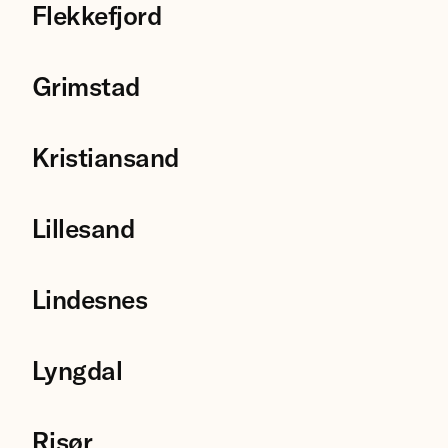
Flekkefjord
Grimstad
Kristiansand
Lillesand
Lindesnes
Lyngdal
Risør