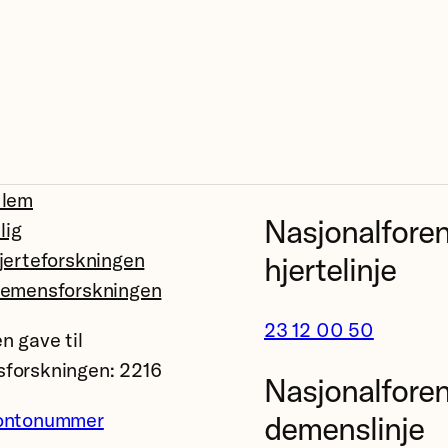
dlem
Nasjonalfore
llig
jerteforskningen
hjertelinje
demensforskningen
23 12 00 50
n gave til
forskningen: 2216
Nasjonalfore
ontonummer
demenslinje