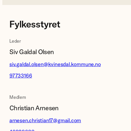
Fylkesstyret
Leder
Siv Galdal Olsen
siv.galdal.olsen@kvinesdal.kommune.no
97733166
Medlem
Christian Arnesen
arnesen.christian17@gmail.com