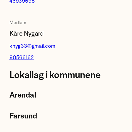
46939698
Medlem
Kåre Nygård
knyg33@gmail.com
90566162
Lokallag i kommunene
Arendal
Farsund