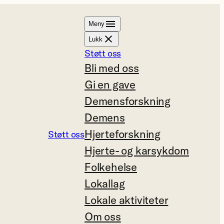
Meny
Lukk
Støtt oss
Bli med oss
Gi en gave
Demensforskning
Demens
Hjerteforskning
Støtt oss
Hjerte- og karsykdom
Folkehelse
Lokallag
Lokale aktiviteter
Om oss