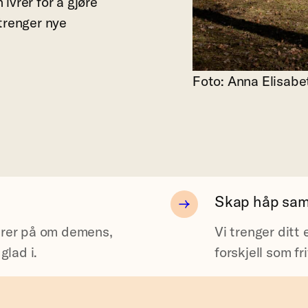
ivrer for å gjøre
 trenger nye
Foto: Anna Elisab
Skap håp sa
lurer på om demens,
Vi trenger ditt
glad i.
forskjell som fri