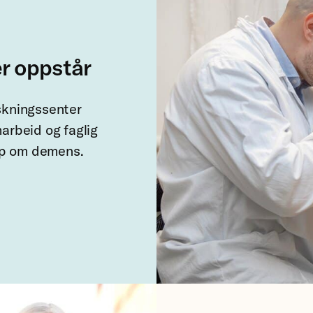
er oppstår
skningssenter
arbeid og faglig
ap om demens.