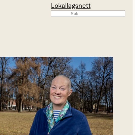
Lokallagsnett
Søk