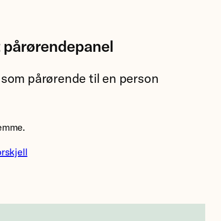
rt pårørendepanel
 som pårørende til en person
stemme.
rskjell