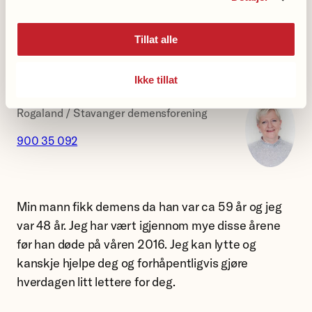
Utsi.
demensforeningen.
Tillat alle
Ikke tillat
Anne Torhild S Pedersen
Rogaland / Stavanger demensforening
900 35 092
Min mann fikk demens da han var ca 59 år og jeg
var 48 år. Jeg har vært igjennom mye disse årene
før han døde på våren 2016. Jeg kan lytte og
kanskje hjelpe deg og forhåpentligvis gjøre
hverdagen litt lettere for deg.