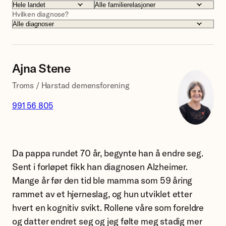
Hvilken diagnose?
Ajna Stene
Troms / Harstad demensforening
991 56 805
Likeperson
Ajna
Da pappa rundet 70 år, begynte han å endre seg.
May
Sent i forløpet fikk han diagnosen Alzheimer.
Stene.
Mange år før den tid ble mamma som 59 åring
rammet av et hjerneslag, og hun utviklet etter
hvert en kognitiv svikt. Rollene våre som foreldre
og datter endret seg og jeg følte meg stadig mer