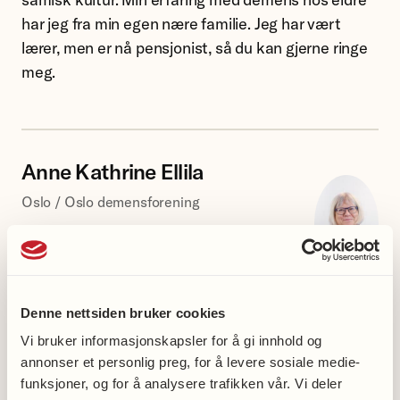
har jeg fra min egen nære familie. Jeg har vært
lærer, men er nå pensjonist, så du kan gjerne ringe
meg.
Anne Kathrine Ellila
Oslo / Oslo demensforening
913 96 122
Likeperson
Anne
Denne nettsiden bruker cookies
Samboeren min har demens med Lewy legeme.
Kathrine
Vi bruker informasjonskapsler for å gi innhold og
Det opplevdes som ganske ensomt i begynnelsen.
Ellila.
annonser et personlig preg, for å levere sosiale medie-
Det var en ukjent diagnose for de fleste, og det er
funksjoner, og for å analysere trafikken vår. Vi deler
ikke alt man ønsker å dele, selv ikke med sine barn