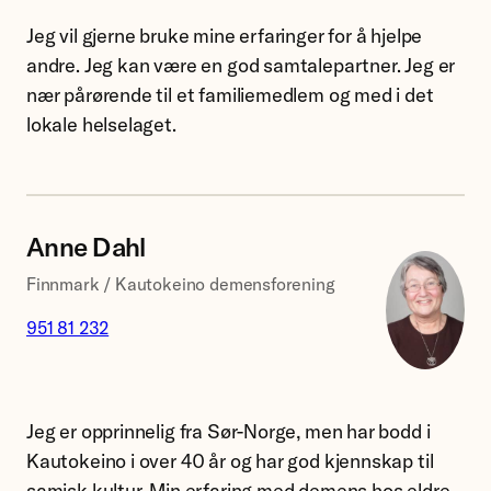
januar
Jeg vil gjerne bruke mine erfaringer for å hjelpe
2020.
andre. Jeg kan være en god samtalepartner. Jeg er
Anita
nær pårørende til et familiemedlem og med i det
Ottesen
lokale helselaget.
Anne Dahl
Finnmark / Kautokeino demensforening
951 81 232
Nasjonalfor
for
Jeg er opprinnelig fra Sør-Norge, men har bodd i
folkehelsen
Kautokeino i over 40 år og har god kjennskap til
samisk kultur. Min erfaring med demens hos eldre