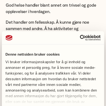
God helse handler blant annet om trivsel og gode
opplevelser i hverdagen.
Det handler om fellesskap. Å kunne gjøre noe
sammen med andre. Å ha aktiviteter og
møteplasser som gir glede og trygghet. Å oppleve
samhold og vennskap. Å kunne påvirke
samfunnsutviklingen slik at det blir enklere for alle
å ha en god helse.
Denne nettsiden bruker cookies
Vi bruker informasjonskapsler for å gi innhold og
Bli med og bidra til bedre folkehelse i ditt nærmiljø!
annonser et personlig preg, for å levere sosiale medie-
funksjoner, og for å analysere trafikken vår. Vi deler
Over 100 år med folkehelse
dessuten informasjon om hvordan du bruker nettstedet
vårt med partnerne våre innen sosiale medier,
Ikke alle tenker over at det er
annonsering og analysearbeid, som kan kombinere den
folkehelsearbeid å gå på tur sammen. Ikke alle
med annen informasjon du har gjort tilgjengelig for dem,
eller som de har samlet inn gjennom din bruk av
definerer det å arrangere basar, starte en