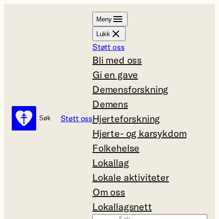
Hopp
Meny
til
Lukk
innhold
Støtt oss
Bli med oss
Gi en gave
Demensforskning
Demens
Hjerteforskning
Støtt oss
Søk
Søk
Hjerte- og karsykdom
Folkehelse
Lokallag
Lokale aktiviteter
Om oss
Lokallagsnett