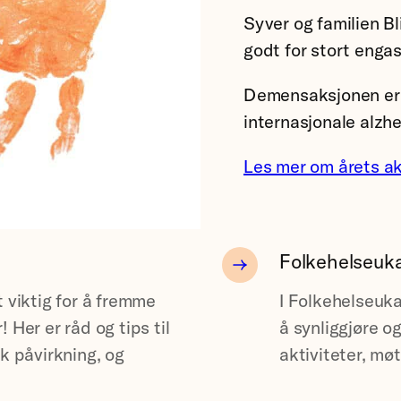
Syver og familien Bl
godt for stort enga
Demensaksjonen er i
internasjonale alzh
Les mer om årets a
Folkehelseuk
 viktig for å fremme
I Folkehelseuka 
 Her er råd og tips til
å synliggjøre 
k påvirkning, og
aktiviteter, mø