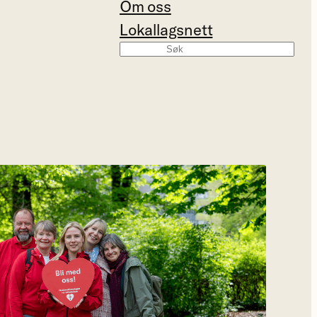
Om oss
Lokallagsnett
Søk