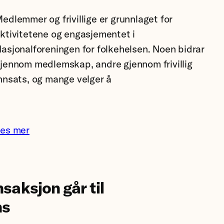
Gå
med
edlemmer og frivillige er grunnlaget for
ss.
ktivitetene og engasjementet i
oto:
asjonalforeningen for folkehelsen. Noen bidrar
ristin
jennom medlemskap, andre gjennom frivillig
vorte
nnsats, og mange velger å
es mer
saksjon går til
ns