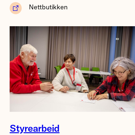
Nettbutikken
Lillestrøm
Styrearbeid
23.11.2024