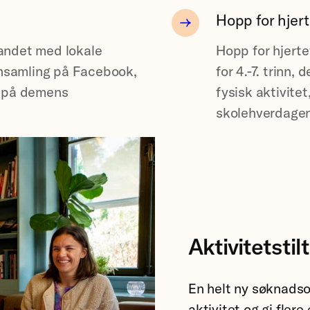
Hopp for hjert
andet med lokale
Hopp for hjert
nnsamling på Facebook,
for 4.-7. trinn, 
s på demens
fysisk aktivite
skolehverdagen
Aktivitetstil
En helt ny søknadso
aktivitet og gi flere 