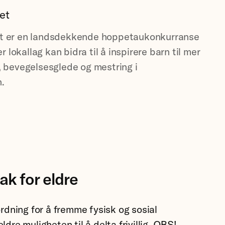
et
et er en landsdekkende hoppetaukonkurranse
der lokallag kan bidra til å inspirere barn til mer
t, bevegelsesglede og mestring i
.
tak for eldre
rdning for å fremme fysisk og sosial
eldre muligheten til å delta frivillig. OBS!