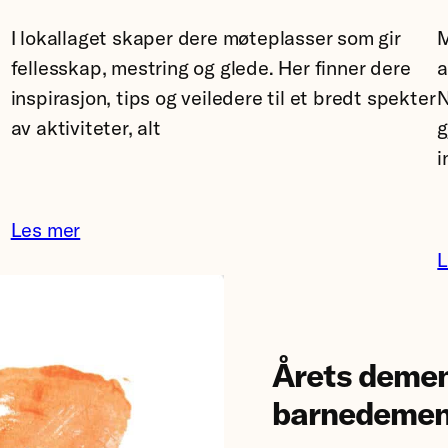
Svorte
M
I lokallaget skaper dere møteplasser som gir
o
a
fellesskap, mestring og glede. Her finner dere
f
N
inspirasjon, tips og veiledere til et bredt spekter
K
g
av aktiviteter, alt
S
i
Les mer
L
Årets demen
barnedeme