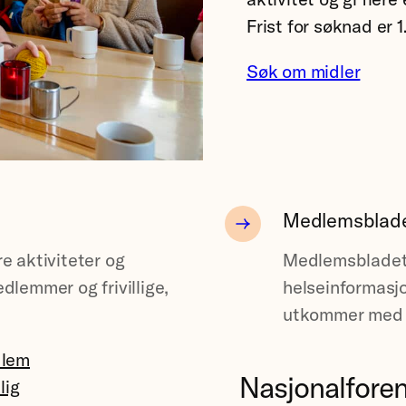
Frist for søknad er
Søk om midler
Medlemsbladet
re aktiviteter og
Medlemsbladet 
edlemmer og frivillige,
helseinformasjo
utkommer med t
dlem
Nasjonalfore
llig