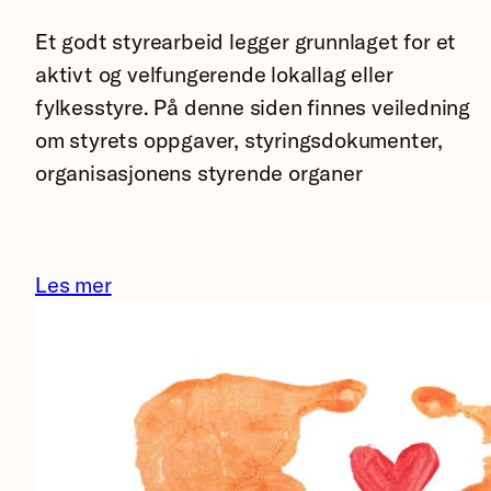
Lokal
lag
Et godt styrearbeid legger grunnlaget for et
samling
aktivt og velfungerende lokallag eller
på
fylkesstyre. På denne siden finnes veiledning
Lillestrøm
om styrets oppgaver, styringsdokumenter,
.
organisasjonens styrende organer
Foto:
Kristin
Svorte
Les mer