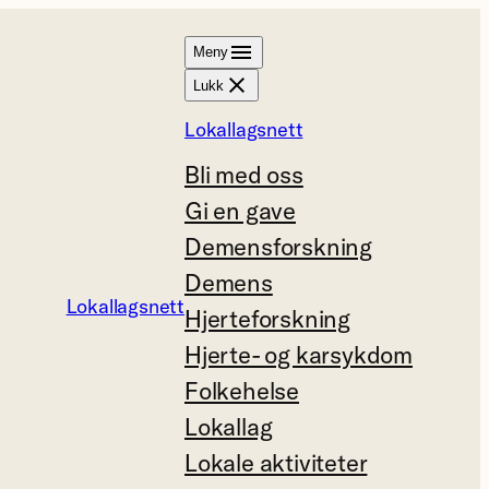
Meny
Lukk
Lokallagsnett
Bli med oss
Gi en gave
Demensforskning
Demens
Lokallagsnett
Hjerteforskning
Hjerte- og karsykdom
Folkehelse
Lokallag
Lokale aktiviteter