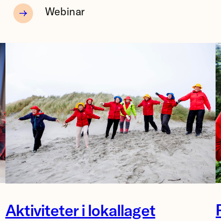
Webinar
G
Foto:
Aktiviteter i lokallaget
0
Kristin