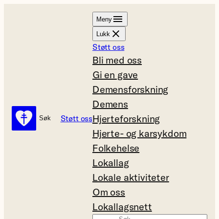
Hopp
Meny
til
Lukk
innhold
Støtt oss
Bli med oss
Gi en gave
Demensforskning
Demens
Hjerteforskning
Støtt oss
Søk
Søk
Hjerte- og karsykdom
Folkehelse
Lokallag
Lokale aktiviteter
Om oss
Lokallagsnett