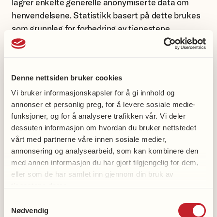
lagrer enkelte generelle anonymiserte data om
henvendelsene. Statistikk basert på dette brukes
som grunnlag for forbedring av tjenestene.
Forskning
Denne nettsiden bruker cookies
Nasjonalforeningen for folkehelsen utlyser
forskningsmidler til forskning på hjerte- og
Vi bruker informasjonskapsler for å gi innhold og
annonser et personlig preg, for å levere sosiale medie-
karsykdom, demens og tuberkulose. For å søke må
funksjoner, og for å analysere trafikken vår. Vi deler
du registrere deg i vår søknadsportal, hvor
dessuten informasjon om hvordan du bruker nettstedet
leverandør er Machina. Det er inngått
vårt med partnerne våre innen sosiale medier,
databehandleravtale med leverandøren.
annonsering og analysearbeid, som kan kombinere den
med annen informasjon du har gjort tilgjengelig for dem,
Støtt vårt arbeid/Min innsamling
eller som de har samlet inn gjennom din bruk av
tjenestene deres.
Start din egen innsamling er en digital
Samtykkevalg
innsamlingsløsning som gir mulighet for å opprette
Nødvendig