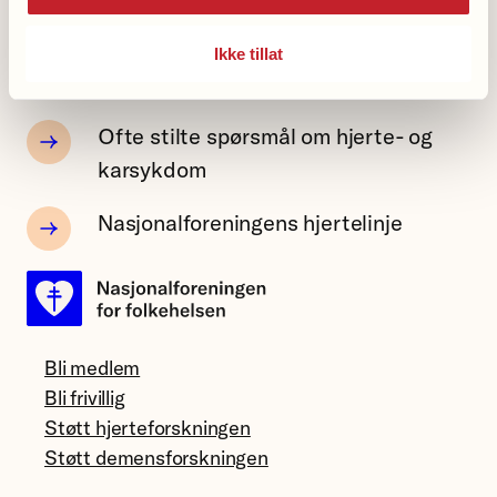
Arvelighet og årsaker
Ikke tillat
Ofte stilte spørsmål om hjerte- og
karsykdom
Nasjonalforeningens hjertelinje
Bli medlem
Bli frivillig
Støtt hjerteforskningen
Støtt demensforskningen