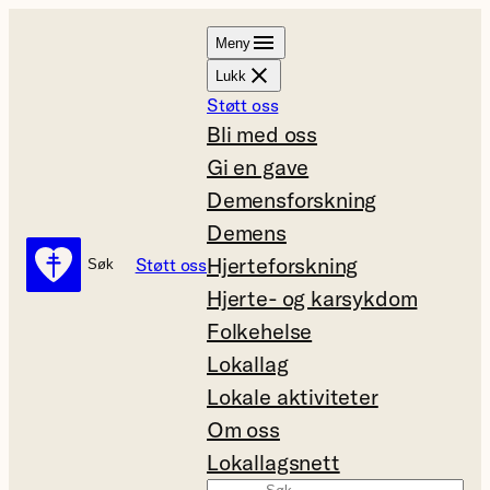
Hopp
Meny
til
Lukk
innhold
Støtt oss
Bli med oss
Gi en gave
Demensforskning
Demens
Hjerteforskning
Støtt oss
Søk
Søk
Hjerte- og karsykdom
Folkehelse
Lokallag
Lokale aktiviteter
Om oss
Lokallagsnett