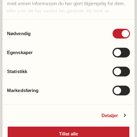
med annen informasjon du har gjort tilgjengelig for dem,
eller som de har samlet inn gjennom din bruk av
Angina Pectoris
tjenestene deres.
Samtykkevalg
Nødvendig
Klaffefeil i hjertet
Egenskaper
Medisiner ved hjerte- og
karsykdommer
Statistikk
Å leve med hjerte- og karsykdommer
Markedsføring
Høyt kolesterol
Detaljer
Høyt blodtrykk
Tillat alle