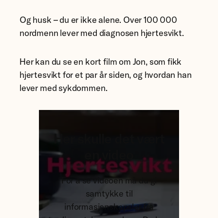
Og husk – du er ikke alene. Over 100 000
nordmenn lever med diagnosen hjertesvikt.
Her kan du se en kort film om Jon, som fikk
hjertesvikt for et par år siden, og hvordan han
lever med sykdommen.
Her skulle det vært
en video
For å se videoen må du gi
samtykke til
informasjonskapsler fra