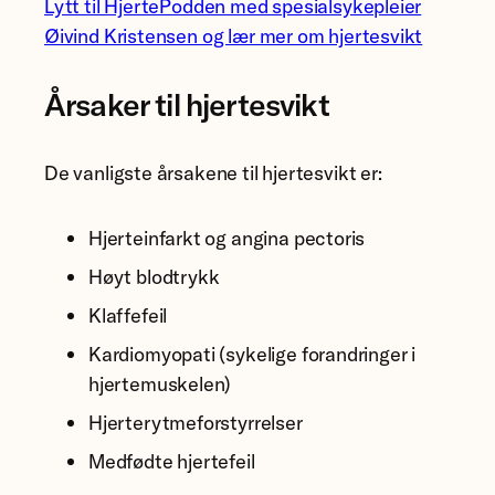
Lytt til HjertePodden med spesialsykepleier
Øivind Kristensen og lær mer om hjertesvikt
Årsaker til hjertesvikt
De vanligste årsakene til hjertesvikt er:
Hjerteinfarkt og angina pectoris
Høyt blodtrykk
Klaffefeil
Kardiomyopati (sykelige forandringer i
hjertemuskelen)
Hjerterytmeforstyrrelser
Medfødte hjertefeil