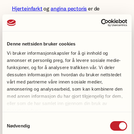
Hjerteinfarkt
og
angina pectoris
er de
vanligste årsakene til hjertesvikt. Under et
hjerteinfarkt ødelegges hjertemuskelceller. Jo
større hjerteinfarktet er, jo flere
hjertemuskelceller går til grunne. Størrelsen på
Denne nettsiden bruker cookies
hjerteinfarktet er derfor avgjørende for hvor
Vi bruker informasjonskapsler for å gi innhold og
alvorlig hjertesvikten blir.
annonser et personlig preg, for å levere sosiale medie-
funksjoner, og for å analysere trafikken vår. Vi deler
Høyt blodtrykk
gir økt belastning på hjertet og
dessuten informasjon om hvordan du bruker nettstedet
vårt med partnerne våre innen sosiale medier,
kan føre til skader både på hjertet og i
annonsering og analysearbeid, som kan kombinere den
blodårene. Når blodtrykket er høyt, må hjertet
med annen informasjon du har gjort tilgjengelig for dem,
arbeide hardere for å opprettholde
eller som de har samlet inn gjennom din bruk av
blodsirkulasjonen. Dersom hjertet må arbeide
tjenestene deres.
hardere over tid så vil muskelmassen øke, noe
Samtykkevalg
som igjen resulterer i at hjertet får økt tykkelse
Nødvendig
og blir stivere. Dette fører til at blodforsyningen