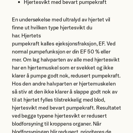
Hjertesvikt med bevart pumpekraft
En undersøkelse med ultralyd av hjertet vil
finne ut hvilken type hjertesvikt du
har. Hjertets
pumpekraft kalles ejeksjonsfraksjon, EF. Ved
normal pumpefunksjon er din EF 50 % eller
mer. Om lag halvparten av alle med hjertesvikt
har en hjertemuskel som er svekket og ikke
klarer å pumpe godt nok, redusert pumpekraft.
Hos den andre halvparten er hjertemuskelen
så stiv at den ikke klarer å slappe godt nok av
til at hjertet fylles tilstrekkelig med blod,
hjertesvikt med bevart pumpekraft. Resultatet
ved begge typene hjertesvikt er redusert
blodforsyning til kroppens organer. Når
blodforsyningen blir redusert, prioriteres de