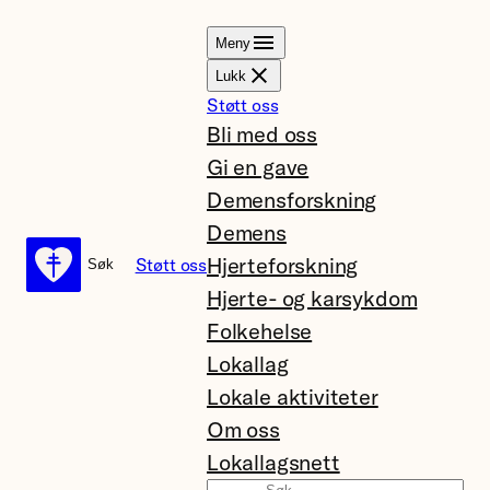
Hopp
Meny
til
Lukk
innhold
Støtt oss
Bli med oss
Gi en gave
Demensforskning
Demens
Hjerteforskning
Støtt oss
Søk
Søk
Hjerte- og karsykdom
Folkehelse
Lokallag
Lokale aktiviteter
Om oss
Lokallagsnett