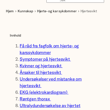
Søk
Hjem
Kunnskap
Hjerte- og kar sykdommer
Hjertesvikt
Innhold
Få råd fra fagfolk om hjerte- og
karssykdommer
Symptomer på hjertesvikt
Kvinner og hjertesvikt
Årsaker til hjertesvikt
Undersøkelser ved mistanke om
hjertesvikt
EKG (elektrokardiogram)
Røntgen thorax
Ultralydundersøkelse av hjertet