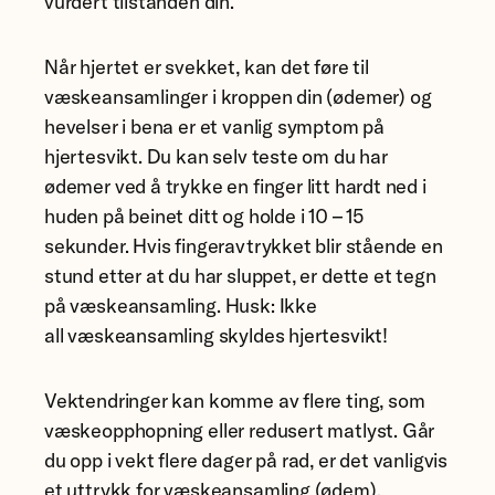
vurdert tilstanden din.
Når hjertet er svekket, kan det føre til
væskeansamlinger i kroppen din (ødemer) og
hevelser i bena er et vanlig symptom på
hjertesvikt. Du kan selv teste om du har
ødemer ved å trykke en finger litt hardt ned i
huden på beinet ditt og holde i 10 – 15
sekunder. Hvis fingeravtrykket blir stående en
stund etter at du har sluppet, er dette et tegn
på væskeansamling. Husk: Ikke
all væskeansamling skyldes hjertesvikt!
Vektendringer kan komme av flere ting, som
væskeopphopning eller redusert matlyst. Går
du opp i vekt flere dager på rad, er det vanligvis
et uttrykk for væskeansamling (ødem).