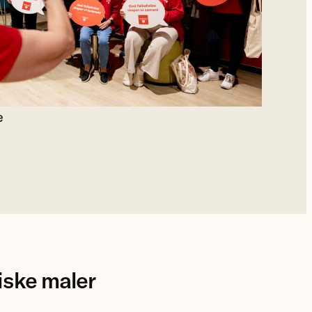
e
iske maler