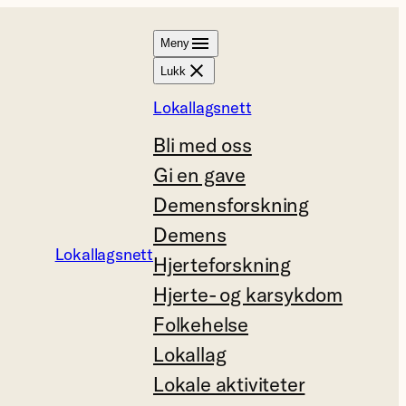
Meny
Lukk
Lokallagsnett
Bli med oss
Gi en gave
Demensforskning
Demens
Lokallagsnett
Hjerteforskning
Hjerte- og karsykdom
Folkehelse
Lokallag
Lokale aktiviteter