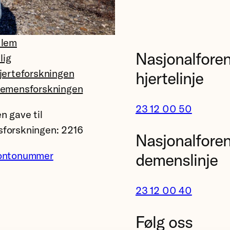
dlem
Nasjonalfore
llig
jerteforskningen
hjertelinje
demensforskningen
23 12 00 50
n gave til
forskningen: 2216
Nasjonalfore
ontonummer
demenslinje
23 12 00 40
Følg oss