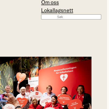
Om oss
Lokallagsnett
Søk