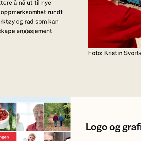
ttere å nå ut til nye
få oppmerksomhet rundt
erktøy og råd som kan
g skape engasjement
Foto: Kristin Svort
Logo og graf