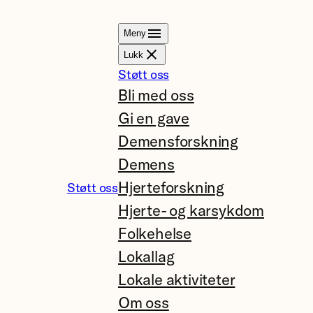
Meny
Lukk
Støtt oss
Bli med oss
Gi en gave
Demensforskning
Demens
Hjerteforskning
Støtt oss
Hjerte- og karsykdom
Folkehelse
Lokallag
Lokale aktiviteter
Om oss