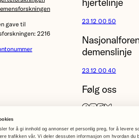
hjertelinje
A
demensforskningen
D
23 12 00 50
n gave til
+
forskningen: 2216
W
Nasjonalfore
o
ontonummer
demenslinje
r
k
23 12 00 40
s
i
Følg oss
n
A
Facebook
LinkedIn
Instagram
Bluesky
l
z
ookies
h
er for å gi innhold og annonser et personlig preg, for å levere s
e
sere trafikken vår. Vi deler dessuten informasjon om hvordan du 