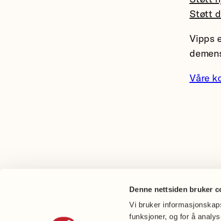
n
Støtt 
i
n
Vipps e
t
demens
e
Våre k
g
r
a
t
e
d
a
p
Denne nettsiden bruker c
p
Vi bruker informasjonskapsl
r
funksjoner, og for å analy