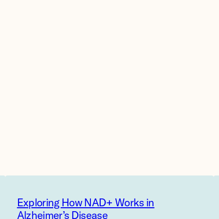
Exploring How NAD+ Works in
Alzheimer’s Disease