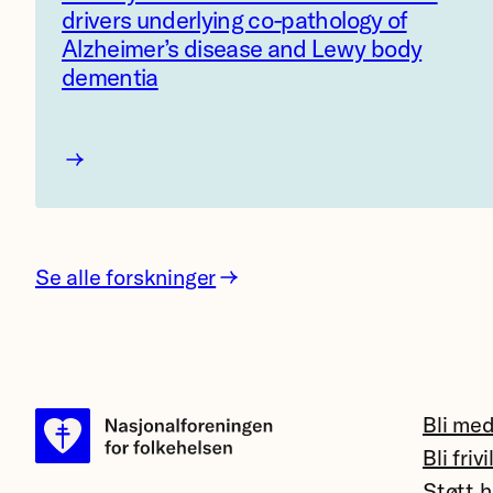
drivers underlying co-pathology of
Alzheimer’s disease and Lewy body
dementia
D
e
m
e
Se alle forskninger
n
t
I
A
Bli me
:
Bli frivi
A
Støtt h