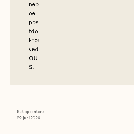
neb
oe,
pos
tdo
ktor
ved
OU
S.
Sist oppdatert:
22. juni 2026