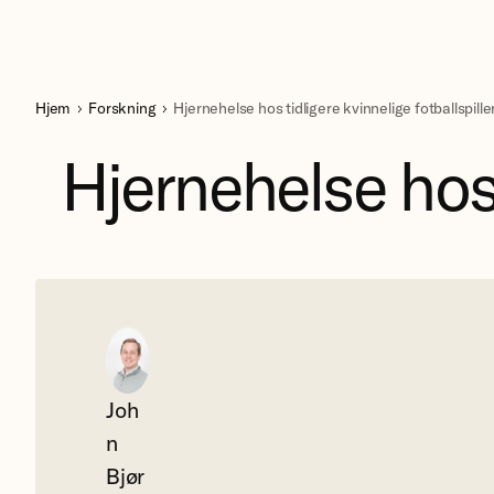
Hjem
Forskning
Hjernehelse hos tidligere kvinnelige fotballspille
Hjernehelse hos 
Joh
n
Bjør