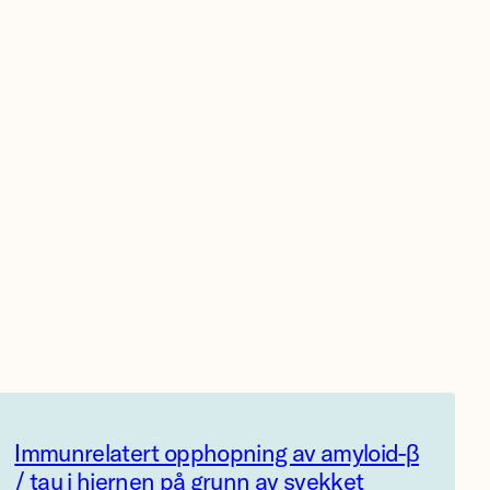
Immunrelatert opphopning av amyloid-β
/ tau i hjernen på grunn av svekket