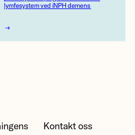
lymfesystem ved iNPH demens
I
m
m
u
n
r
e
l
a
t
e
ningens
Kontakt oss
r