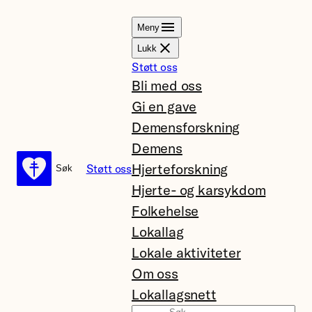
Hopp
Meny
til
Lukk
innhold
Støtt oss
Bli med oss
Gi en gave
Demensforskning
Demens
Hjerteforskning
Støtt oss
Søk
Søk
Hjerte- og karsykdom
Folkehelse
Lokallag
Lokale aktiviteter
Om oss
Lokallagsnett