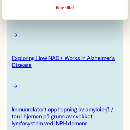
Alzheimer’s disease and Lewy body
Ikke tillat
dementia
D
e
m
Exploring How NAD+ Works in Alzheimer’s
e
Disease
n
t
I
E
A
x
:
p
Immunrelatert opphopning av amyloid-β /
A
l
tau i hjernen på grunn av svekket
n
o
lymfesystem ved iNPH demens
i
r