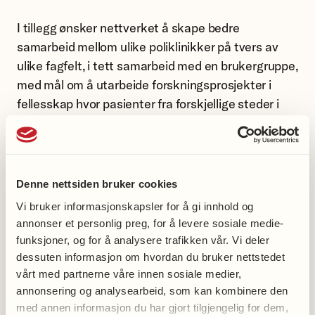
I tillegg ønsker nettverket å skape bedre
samarbeid mellom ulike poliklinikker på tvers av
ulike fagfelt, i tett samarbeid med en brukergruppe,
med mål om å utarbeide forskningsprosjekter i
fellesskap hvor pasienter fra forskjellige steder i
landet kan delta. Nettverket ønsker også å
forbedre de diagnostiske verktøyene, slik at riktig
diagnose kan stilles tidligere og samtidig øke
forståelsen av mekanismene bak sykdommen.
Denne nettsiden bruker cookies
Vi bruker informasjonskapsler for å gi innhold og
annonser et personlig preg, for å levere sosiale medie-
funksjoner, og for å analysere trafikken vår. Vi deler
dessuten informasjon om hvordan du bruker nettstedet
vårt med partnerne våre innen sosiale medier,
annonsering og analysearbeid, som kan kombinere den
med annen informasjon du har gjort tilgjengelig for dem,