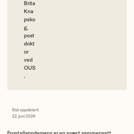
Brita
Kna
psko
g,
post
dokt
or
ved
OUS
.
Sist oppdatert:
22. juni 2026
Frontallappdemens er en svært sammensatt