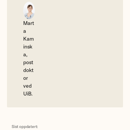
Mart
a
Kam
insk
a,
post
dokt
or
ved
UiB.
Sist oppdatert: