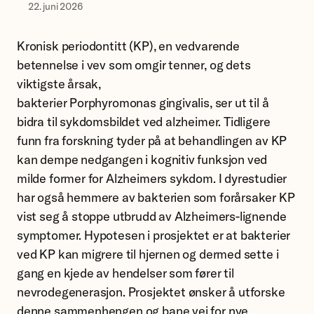
22. juni 2026
Kronisk periodontitt (KP), en vedvarende
betennelse i vev som omgir tenner, og dets
viktigste årsak,
bakterier Porphyromonas gingivalis, ser ut til å
bidra til sykdomsbildet ved alzheimer. Tidligere
funn fra forskning tyder på at behandlingen av KP
kan dempe nedgangen i kognitiv funksjon ved
milde former for Alzheimers sykdom. I dyrestudier
har også hemmere av bakterien som forårsaker KP
vist seg å stoppe utbrudd av Alzheimers-lignende
symptomer. Hypotesen i prosjektet er at bakterier
ved KP kan migrere til hjernen og dermed sette i
gang en kjede av hendelser som fører til
nevrodegenerasjon. Prosjektet ønsker å utforske
denne sammenhengen og bane vei for nye