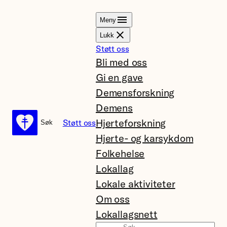
Hopp
Meny
til
Lukk
innhold
Støtt oss
Bli med oss
Gi en gave
Demensforskning
Demens
Hjerteforskning
Støtt oss
Søk
Søk
Hjerte- og karsykdom
Folkehelse
Lokallag
Lokale aktiviteter
Om oss
Lokallagsnett