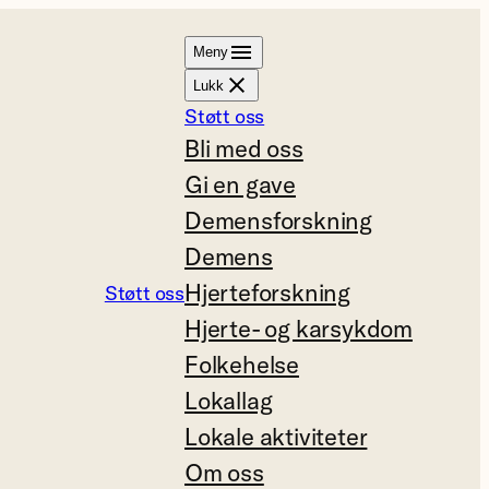
Meny
Lukk
Støtt oss
Bli med oss
Gi en gave
Demensforskning
Demens
Hjerteforskning
Støtt oss
Hjerte- og karsykdom
Folkehelse
Lokallag
Lokale aktiviteter
Om oss