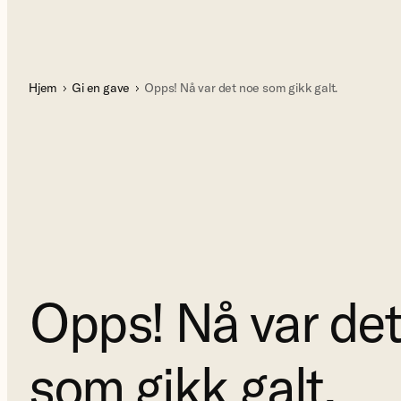
Hjem
Gi en gave
Opps! Nå var det noe som gikk galt.
Opps! Nå var de
som gikk galt.