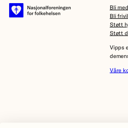
Bli me
Bli frivi
Støtt h
Støtt 
Vipps e
demens
Våre k