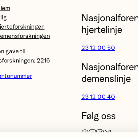
dlem
Nasjonalfore
llig
jerteforskningen
hjertelinje
demensforskningen
23 12 00 50
n gave til
forskningen: 2216
Nasjonalfore
ontonummer
demenslinje
23 12 00 40
Følg oss
Facebook
LinkedIn
Instagram
Bluesky