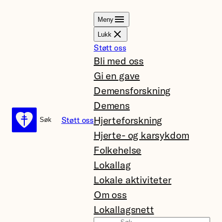
Hopp
Meny
til
Lukk
innhold
Støtt oss
Bli med oss
Gi en gave
Demensforskning
Demens
Hjerteforskning
Støtt oss
Søk
Søk
Hjerte- og karsykdom
Folkehelse
Lokallag
Lokale aktiviteter
Om oss
Lokallagsnett