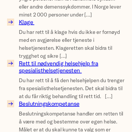
r
eller andre demenssykdommer. I Norge lever
e
l
ø
minst 2 000 personer under […]
n
l
r
Klage
s
e
e
K
r
Du har rett til å klage hvis du ikke er fornøyd
n
l
h
p
med en avgjørelse eller tjeneste i
d
a
j
a
helsetjenesten. Klageretten skal bidra til
e
g
e
p
trygghet og sikre […]
t
e
r
Rett til nødvendig helsehjelp fra
p
i
R
spesialisthelsetjenesten
t
a
l
e
e
f
y
Du har rett til å få den helsehjelpen du trenger
t
l
å
n
fra spesialisthelsetjenesten. Det skal bidra til
t
i
r
g
at du får riktig behandling til rett tid. […]
t
n
d
Beslutningskompetanse
r
i
B
j
e
e
Beslutningskompetanse handler om retten til
l
e
e
m
p
å være med og bestemme over egen helse.
n
s
e
e
Målet er at du skal kunne ta valg som er
ø
l