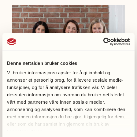
D
e
m
e
n
s
l
Denne nettsiden bruker cookies
i
Vi bruker informasjonskapsler for å gi innhold og
n
annonser et personlig preg, for å levere sosiale medie-
j
funksjoner, og for å analysere trafikken vår. Vi deler
e
dessuten informasjon om hvordan du bruker nettstedet
Nasjonalforeningens
n
vårt med partnerne våre innen sosiale medier,
demenslinje
,
annonsering og analysearbeid, som kan kombinere den
N
med annen informasjon du har gjort tilgjengelig for dem,
a
eller som de har samlet inn gjennom din bruk av
Har du spørsmål eller bekymringer knyttet
tjenestene deres.
s
til demens? Demenslinjen har erfarne