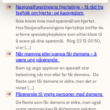
Nasjonalforeningens hjertelinje – få råd fra
N
fagfolk om hjerte- og karsykdom
a
Ikke brenn inne med spørsmål om hjertet.
s
Hos Nasjonalforeningens hjertelinje treffer du
j
erfarne spesialsykepleiere som sitter klare til
o
å svare på dine spørsmål. Ring 23 12 00 50,
n
vi er […]
a
Når mamma eller pappa får demens – å
l
N
være ung pårørende
f
å
Barn og unge opplever en spesielt stor
o
r
belastning når mor eller far får demens. De
r
m
fleste som får demens er eldre, men det er
e
a
minst […]
n
m
Pårørende til yngre personer med demens
i
m
P
De fleste som får demens er eldre, men også
n
a
å
yngre personer kan få Alzheimers sykdom
g
e