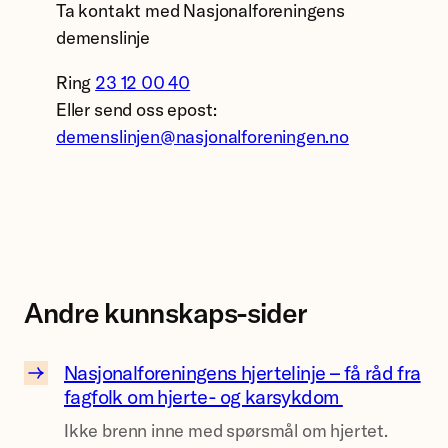
Ta kontakt med Nasjonalforeningens
f
demenslinje
o
r
Ring
23 12 00 40
e
Eller send oss epost:
n
demenslinjen@nasjonalforeningen.no
i
n
g
e
n
.
Andre kunnskaps-sider
Nasjonalforeningens hjertelinje – få råd fra
N
fagfolk om hjerte- og karsykdom
a
Ikke brenn inne med spørsmål om hjertet.
s