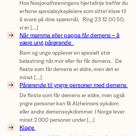
Hos Nasjonalforeningens hjertelinje treffer du
j
erfarne spesialsykepleiere som sitter klare til
o
å svare på dine spørsmål. Ring 23 12 00 50,
n
vi er […]
a
Når mamma eller pappa får demens – å
l
N
være ung pårørende
f
å
Barn og unge opplever en spesielt stor
o
r
belastning når mor eller far får demens. De
r
m
fleste som får demens er eldre, men det er
e
a
minst […]
n
m
Pårørende til yngre personer med demens
i
m
P
De fleste som får demens er eldre, men også
n
a
å
yngre personer kan få Alzheimers sykdom
g
e
r
eller andre demenssykdommer. I Norge lever
e
l
ø
minst 2 000 personer under […]
n
l
r
Klage
s
e
e
K