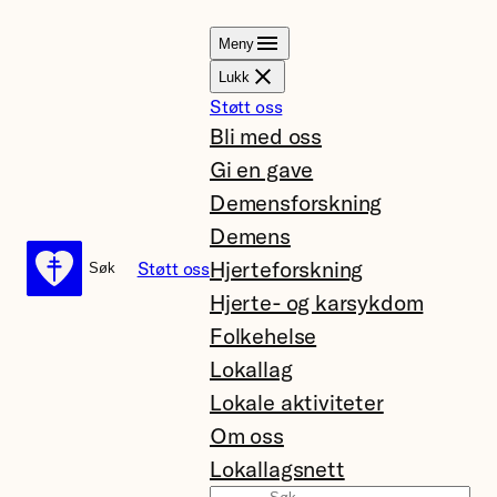
Hopp
Meny
til
Lukk
innhold
Støtt oss
Bli med oss
Gi en gave
Demensforskning
Demens
Hjerteforskning
Støtt oss
Søk
Søk
Hjerte- og karsykdom
Folkehelse
Lokallag
Lokale aktiviteter
Om oss
Lokallagsnett