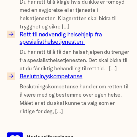
r
Du har rett til å klage hvis du ikke er fornøyd
n
l
h
p
med en avgjørelse eller tjeneste i
d
a
j
a
helsetjenesten. Klageretten skal bidra til
e
g
e
p
trygghet og sikre […]
t
e
r
Rett til nødvendig helsehjelp fra
p
i
R
spesialisthelsetjenesten
t
a
l
e
e
f
y
Du har rett til å få den helsehjelpen du trenger
t
l
å
n
fra spesialisthelsetjenesten. Det skal bidra til
t
i
r
g
at du får riktig behandling til rett tid. […]
t
n
d
Beslutningskompetanse
r
i
B
j
e
e
Beslutningskompetanse handler om retten til
l
e
e
m
p
å være med og bestemme over egen helse.
n
s
e
e
Målet er at du skal kunne ta valg som er
ø
l
&
n
r
riktige for deg, […]
d
u
#
s
s
v
t
8
–
o
e
n
2
å
n