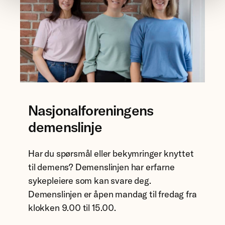
e
n
s
l
i
n
j
e
Nasjonalforeningens
n
demenslinje
,
N
a
Har du spørsmål eller bekymringer knyttet
s
til demens? Demenslinjen har erfarne
j
sykepleiere som kan svare deg.
o
Demenslinjen er åpen mandag til fredag fra
n
klokken 9.00 til 15.00.
a