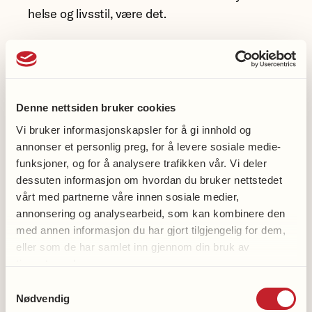
helse og livsstil, være det.
Behandling av vaskulær
demens
Denne nettsiden bruker cookies
Behandling av vaskulær demens dreier seg om
Vi bruker informasjonskapsler for å gi innhold og
å forebygge at ytterligere skader i hjernen
annonser et personlig preg, for å levere sosiale medie-
oppstår. Det kan være å forebygge nye
funksjoner, og for å analysere trafikken vår. Vi deler
blodpropper og slag med blodfortynnende
dessuten informasjon om hvordan du bruker nettstedet
medisin, eller behandle atrieflimmer, slik at det
vårt med partnerne våre innen sosiale medier,
annonsering og analysearbeid, som kan kombinere den
ikke dannes blodpropper. Det finnes ingen
med annen informasjon du har gjort tilgjengelig for dem,
behandling som kan reversere vaskulær
eller som de har samlet inn gjennom din bruk av
demens.
tjenestene deres.
Samtykkevalg
Blandingsdemens
Nødvendig