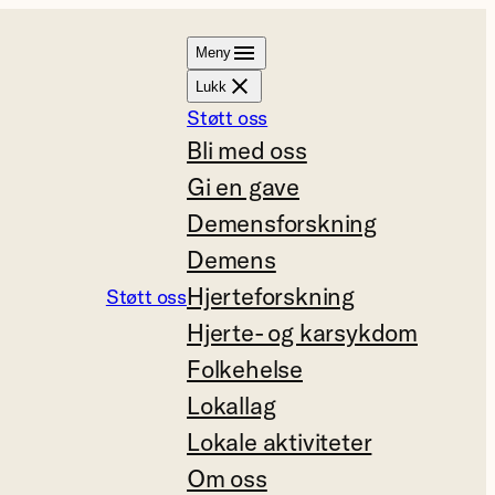
Meny
Lukk
Støtt oss
Bli med oss
Gi en gave
Demensforskning
Demens
Hjerteforskning
Støtt oss
Hjerte- og karsykdom
Folkehelse
Lokallag
Lokale aktiviteter
Om oss