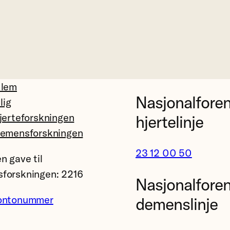
dlem
Nasjonalfore
llig
jerteforskningen
hjertelinje
demensforskningen
23 12 00 50
n gave til
forskningen: 2216
Nasjonalfore
ontonummer
demenslinje