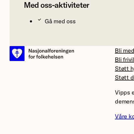
Med oss-aktiviteter
Gå med oss
Bli me
Bli frivi
Støtt h
Støtt 
Vipps e
demens
Våre k