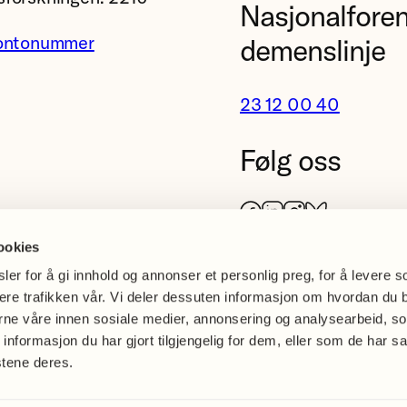
Nasjonalfore
ontonummer
demenslinje
23 12 00 40
Følg oss
Facebook
LinkedIn
Instagram
Bluesky
ookies
er for å gi innhold og annonser et personlig preg, for å levere s
sere trafikken vår. Vi deler dessuten informasjon om hvordan du 
erne våre innen sosiale medier, annonsering og analysearbeid, s
formasjon du har gjort tilgjengelig for dem, eller som de har sa
stene deres.
nvern og
Åpenhetsloven