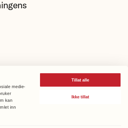
ningens
Tillat alle
osiale medie-
bruker
Ikke tillat
om kan
mlet inn
Organisasjonsnummer: