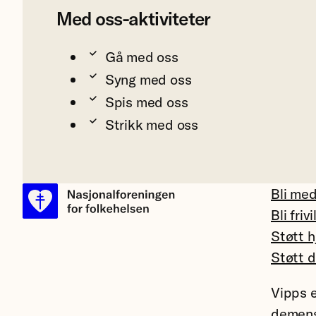
Med oss-aktiviteter
Gå med oss
Syng med oss
Spis med oss
Strikk med oss
Bli me
Bli frivi
Støtt h
Støtt 
Vipps e
demens