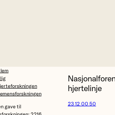
dlem
Nasjonalfore
llig
jerteforskningen
hjertelinje
demensforskningen
23 12 00 50
n gave til
forskningen: 2216