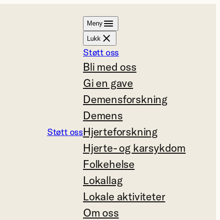
Meny
Lukk
Støtt oss
Bli med oss
Gi en gave
Demensforskning
Demens
Hjerteforskning
Støtt oss
Hjerte- og karsykdom
Folkehelse
Lokallag
Lokale aktiviteter
Om oss