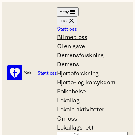
Hopp
Meny
til
Lukk
innhold
Støtt oss
Bli med oss
Gi en gave
Demensforskning
Demens
Hjerteforskning
Støtt oss
Søk
Søk
Hjerte- og karsykdom
Folkehelse
Lokallag
Lokale aktiviteter
Om oss
Lokallagsnett