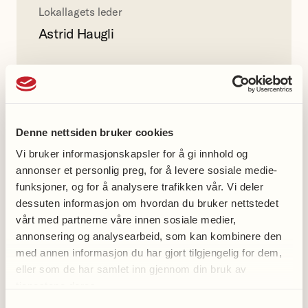
Lokallagets leder
Astrid Haugli
95848872
Denne nettsiden bruker cookies
Karasjok demensforening
gruppe
Vi bruker informasjonskapsler for å gi innhold og
annonser et personlig preg, for å levere sosiale medie-
Facebook
funksjoner, og for å analysere trafikken vår. Vi deler
dessuten informasjon om hvordan du bruker nettstedet
vårt med partnerne våre innen sosiale medier,
annonsering og analysearbeid, som kan kombinere den
med annen informasjon du har gjort tilgjengelig for dem,
Med oss-aktiviteter
eller som de har samlet inn gjennom din bruk av
tjenestene deres.
Gå med oss
Samtykkevalg