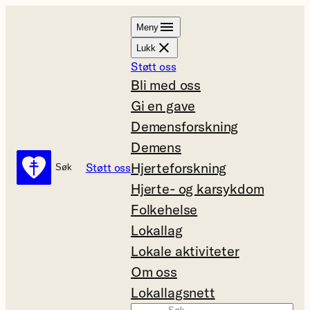
Hopp
Meny
til
Lukk
innhold
Støtt oss
Bli med oss
Gi en gave
Demensforskning
Demens
Hjerteforskning
Støtt oss
Søk
Søk
Hjerte- og karsykdom
Folkehelse
Lokallag
Lokale aktiviteter
Om oss
Lokallagsnett