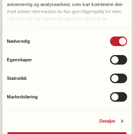
annonsering og analysearbeid, som kan kombinere den
Støtt demensforskningen
med annen informasjon du har gjort tilgjengelig for dem,
Vipps en gave til demensforskningen: 2216
eller som de har samlet inn gjennom din bruk av
tjenestene deres.
Våre kontonummer
Samtykkevalg
Nødvendig
Nasjonalforeningens hjertelinje
Egenskaper
23 12 00 50
Statistikk
Nasjonalforeningens
Markedsføring
demenslinje
23 12 00 40
Detaljer