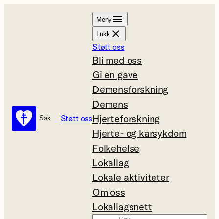
Hopp
Meny
til
Lukk
innhold
Støtt oss
Bli med oss
Gi en gave
Demensforskning
Demens
Hjerteforskning
Støtt oss
Søk
Søk
Hjerte- og karsykdom
Folkehelse
Lokallag
Lokale aktiviteter
Om oss
Lokallagsnett