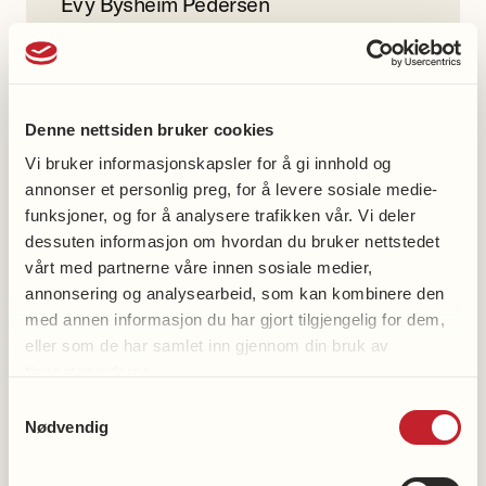
Evy Bysheim Pedersen
40226906
Denne nettsiden bruker cookies
Vi bruker informasjonskapsler for å gi innhold og
annonser et personlig preg, for å levere sosiale medie-
Med oss-aktiviteter
funksjoner, og for å analysere trafikken vår. Vi deler
dessuten informasjon om hvordan du bruker nettstedet
Gå med oss
vårt med partnerne våre innen sosiale medier,
Spis med oss
annonsering og analysearbeid, som kan kombinere den
med annen informasjon du har gjort tilgjengelig for dem,
Strikk med oss
eller som de har samlet inn gjennom din bruk av
tjenestene deres.
Samtykkevalg
Nødvendig