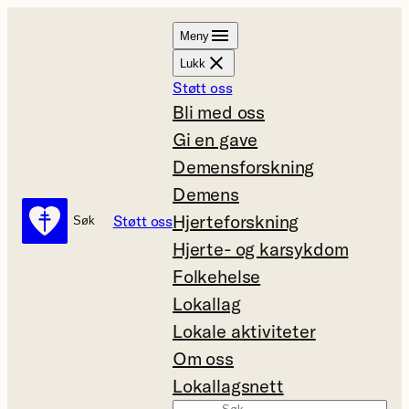
Hopp
Meny
til
Lukk
innhold
Støtt oss
Bli med oss
Gi en gave
Demensforskning
Demens
Hjerteforskning
Støtt oss
Søk
Søk
Hjerte- og karsykdom
Folkehelse
Lokallag
Lokale aktiviteter
Om oss
Lokallagsnett