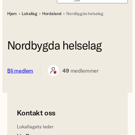
Søk
Hjem
Lokallag
Hordaland
Nordbygda helselag
Nordbygda helselag
Bli medlem
49
medlemmer
Kontakt oss
Lokallagets leder