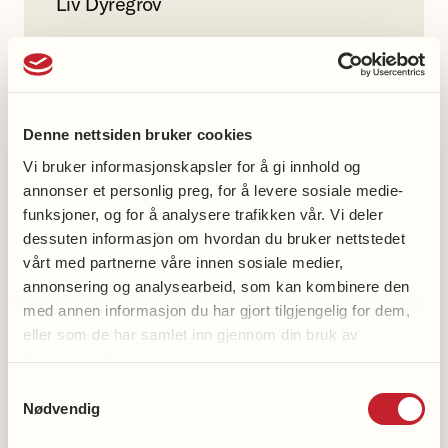
Liv Dyregrov
47857879
Denne nettsiden bruker cookies
Vi bruker informasjonskapsler for å gi innhold og
Med oss-aktiviteter
annonser et personlig preg, for å levere sosiale medie-
funksjoner, og for å analysere trafikken vår. Vi deler
Gå med oss
dessuten informasjon om hvordan du bruker nettstedet
vårt med partnerne våre innen sosiale medier,
Syng med oss
annonsering og analysearbeid, som kan kombinere den
Spis med oss
med annen informasjon du har gjort tilgjengelig for dem,
Strikk med oss
eller som de har samlet inn gjennom din bruk av
tjenestene deres.
Samtykkevalg
Nødvendig