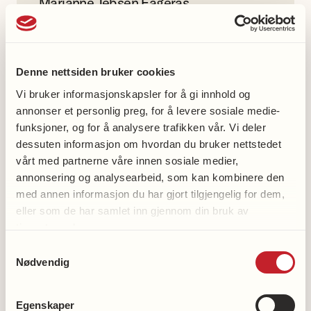
Marianne Jebsen Fagerås
41086919
Denne nettsiden bruker cookies
Vi bruker informasjonskapsler for å gi innhold og
annonser et personlig preg, for å levere sosiale medie-
Med oss-aktiviteter
funksjoner, og for å analysere trafikken vår. Vi deler
dessuten informasjon om hvordan du bruker nettstedet
vårt med partnerne våre innen sosiale medier,
Gå med oss
annonsering og analysearbeid, som kan kombinere den
Syng med oss
med annen informasjon du har gjort tilgjengelig for dem,
eller som de har samlet inn gjennom din bruk av
tjenestene deres.
Samtykkevalg
Nødvendig
Bli medlem
Egenskaper
Bli frivillig