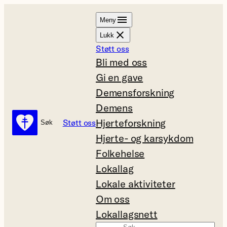
Hopp
Meny
til
Lukk
innhold
Støtt oss
Bli med oss
Gi en gave
Demensforskning
Demens
Hjerteforskning
Støtt oss
Søk
Søk
Hjerte- og karsykdom
Folkehelse
Lokallag
Lokale aktiviteter
Om oss
Lokallagsnett