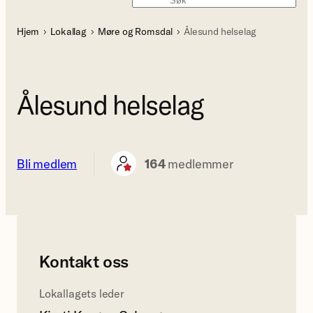
Søk
Hjem
Lokallag
Møre og Romsdal
Ålesund helselag
Ålesund helselag
Bli medlem
164
medlemmer
Kontakt oss
Lokallagets leder