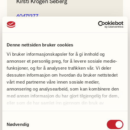
Kirsti Krogen Seberg
40471377
Ålesund helselag gruppe
Denne nettsiden bruker cookies
Facebook
Vi bruker informasjonskapsler for å gi innhold og
annonser et personlig preg, for å levere sosiale medie-
funksjoner, og for å analysere trafikken vår. Vi deler
dessuten informasjon om hvordan du bruker nettstedet
vårt med partnerne våre innen sosiale medier,
annonsering og analysearbeid, som kan kombinere den
Med oss-aktiviteter
med annen informasjon du har gjort tilgjengelig for dem,
eller som de har samlet inn gjennom din bruk av
Gå med oss
tjenestene deres.
Samtykkevalg
Nødvendig