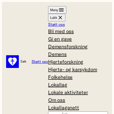
Hopp
Meny
til
Lukk
innhold
Støtt oss
Bli med oss
Gi en gave
Demensforskning
Demens
Hjerteforskning
Støtt oss
Søk
Søk
Hjerte- og karsykdom
Folkehelse
Lokallag
Lokale aktiviteter
Om oss
Lokallagsnett