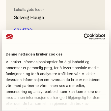
Lokallagets leder
Solveig Hauge
92447231
Blindheim og Hatlehol helselag
Denne nettsiden bruker cookies
gruppe
Vi bruker informasjonskapsler for å gi innhold og
annonser et personlig preg, for å levere sosiale medie-
Facebook
funksjoner, og for å analysere trafikken vår. Vi deler
dessuten informasjon om hvordan du bruker nettstedet
vårt med partnerne våre innen sosiale medier,
annonsering og analysearbeid, som kan kombinere den
med annen informasjon du har gjort tilgjengelig for dem,
Med oss-aktiviteter
eller som de har samlet inn gjennom din bruk av
tjenestene deres.