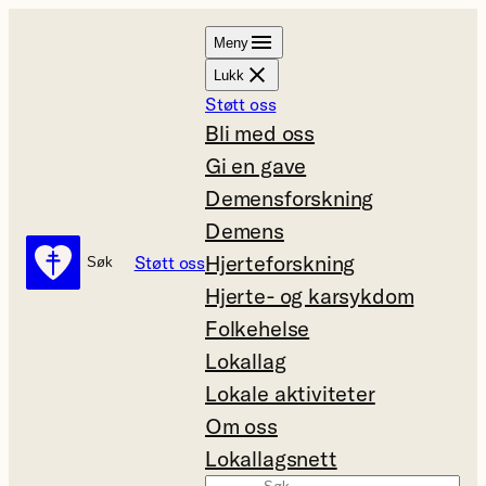
Hopp
Meny
til
Lukk
innhold
Støtt oss
Bli med oss
Gi en gave
Demensforskning
Demens
Hjerteforskning
Støtt oss
Søk
Søk
Hjerte- og karsykdom
Folkehelse
Lokallag
Lokale aktiviteter
Om oss
Lokallagsnett