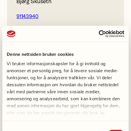
Bjørg Skuseth
91143940
Hessa helselag gruppe
Facebook
Denne nettsiden bruker cookies
Vi bruker informasjonskapsler for å gi innhold og
annonser et personlig preg, for å levere sosiale medie-
funksjoner, og for å analysere trafikken vår. Vi deler
dessuten informasjon om hvordan du bruker nettstedet
Med oss-aktiviteter
vårt med partnerne våre innen sosiale medier,
annonsering og analysearbeid, som kan kombinere den
med annen informasjon du har gjort tilgjengelig for dem,
Gå med oss
eller som de har samlet inn gjennom din bruk av
Spis med oss
tjenestene deres.
Strikk med oss
Samtykkevalg