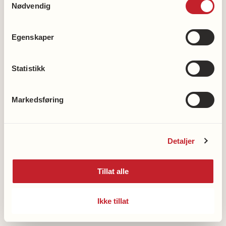
Nødvendig
Egenskaper
Bli medlem
Statistikk
Bli frivillig
Støtt hjerteforskningen
Markedsføring
Støtt demensforskningen
Vipps en gave til demensforskningen: 2216
Detaljer
Våre kontonummer
Tillat alle
Nasjonalforeningens hjertelinje
Ikke tillat