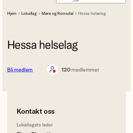
Søk
Hjem
Lokallag
Møre og Romsdal
Hessa helselag
Hessa helselag
Bli medlem
120
medlemmer
Kontakt oss
Lokallagets leder