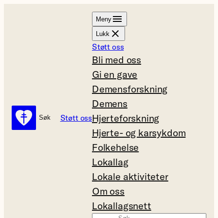
Hopp
Meny
til
Lukk
innhold
Støtt oss
Bli med oss
Gi en gave
Demensforskning
Demens
Hjerteforskning
Støtt oss
Søk
Søk
Hjerte- og karsykdom
Folkehelse
Lokallag
Lokale aktiviteter
Om oss
Lokallagsnett