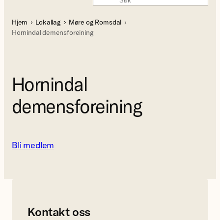
Søk
Hjem
Lokallag
Møre og Romsdal
Hornindal demensforeining
Hornindal
demensforeining
Bli medlem
Kontakt oss