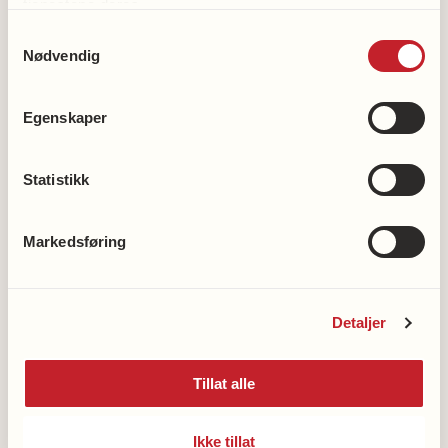
tjenestene deres.
Gå med oss
Samtykkevalg
Syng med oss
Nødvendig
Spis med oss
Egenskaper
Statistikk
Bli medlem
Markedsføring
Bli frivillig
Støtt hjerteforskningen
Støtt demensforskningen
Detaljer
Vipps en gave til demensforskningen: 2216
Tillat alle
Våre kontonummer
Ikke tillat