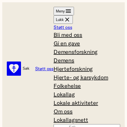
Hopp
Meny
til
Lukk
innhold
Støtt oss
Bli med oss
Gi en gave
Demensforskning
Demens
Hjerteforskning
Støtt oss
Søk
Søk
Hjerte- og karsykdom
Folkehelse
Lokallag
Lokale aktiviteter
Om oss
Lokallagsnett