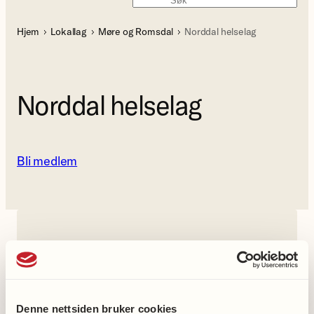
Søk
Hjem
Lokallag
Møre og Romsdal
Norddal helselag
Norddal helselag
Bli medlem
Kontakt oss
Lokallagets leder
Berit Engeset Sperre
Denne nettsiden bruker cookies