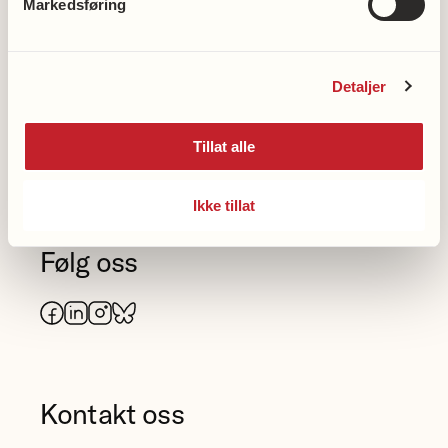
Markedsføring
Nasjonalforeningens hjertelinje
23 12 00 50
Detaljer
Nasjonalforeningens
demenslinje
Tillat alle
Ikke tillat
23 12 00 40
Følg oss
Facebook
LinkedIn
Instagram
Bluesky
Kontakt oss