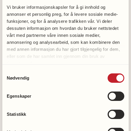
Vi bruker informasjonskapsler for å gi innhold og
97616677
annonser et personlig preg, for å levere sosiale medie-
funksjoner, og for å analysere trafikken vår. Vi deler
dessuten informasjon om hvordan du bruker nettstedet
vårt med partnerne våre innen sosiale medier,
annonsering og analysearbeid, som kan kombinere den
med annen informasjon du har gjort tilgjengelig for dem,
eller som de har samlet inn gjennom din bruk av
Bli medlem
tjenestene deres.
Bli frivillig
Samtykkevalg
Støtt hjerteforskningen
Nødvendig
Støtt demensforskningen
Vipps en gave til demensforskningen: 2216
Egenskaper
Våre kontonummer
Statistikk