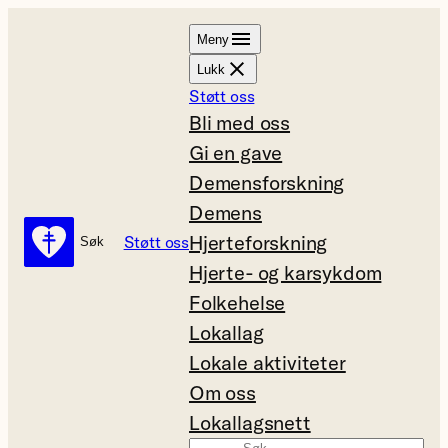
Hopp
Meny
til
Lukk
innhold
Støtt oss
Bli med oss
Gi en gave
Demensforskning
Demens
Hjerteforskning
Støtt oss
Søk
Søk
Hjerte- og karsykdom
Folkehelse
Lokallag
Lokale aktiviteter
Om oss
Lokallagsnett