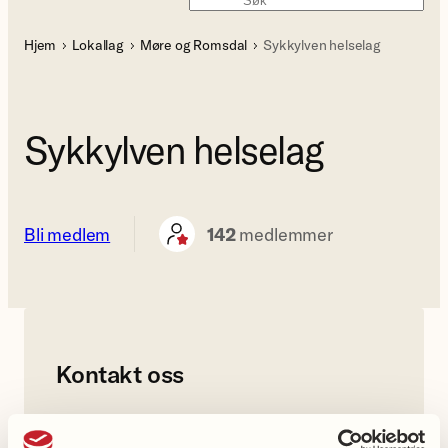
Søk
Hjem
Lokallag
Møre og Romsdal
Sykkylven helselag
Sykkylven helselag
Bli medlem
142
medlemmer
Kontakt oss
Lokallagets leder