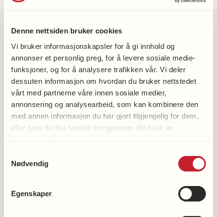
Anne Berit Flote Myhre
92699308
Denne nettsiden bruker cookies
Vi bruker informasjonskapsler for å gi innhold og
annonser et personlig preg, for å levere sosiale medie-
funksjoner, og for å analysere trafikken vår. Vi deler
Sykkylven helselag gruppe
dessuten informasjon om hvordan du bruker nettstedet
Facebook
vårt med partnerne våre innen sosiale medier,
annonsering og analysearbeid, som kan kombinere den
med annen informasjon du har gjort tilgjengelig for dem,
eller som de har samlet inn gjennom din bruk av
tjenestene deres.
Samtykkevalg
Bli medlem
Nødvendig
Bli frivillig
Støtt hjerteforskningen
Egenskaper
Støtt demensforskningen