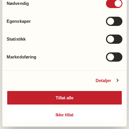
Nødvendig
Egenskaper
Bli medlem
Statistikk
Bli frivillig
Støtt hjerteforskningen
Markedsføring
Støtt demensforskningen
Vipps en gave til demensforskningen: 2216
Detaljer
Våre kontonummer
Tillat alle
Nasjonalforeningens hjertelinje
Ikke tillat