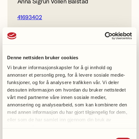
Anna Sigrun Vollen Balstad
41693402
Vike helselag gruppe
Facebook
Denne nettsiden bruker cookies
Vi bruker informasjonskapsler for å gi innhold og
annonser et personlig preg, for å levere sosiale medie-
funksjoner, og for å analysere trafikken vår. Vi deler
dessuten informasjon om hvordan du bruker nettstedet
Med oss-aktiviteter
vårt med partnerne våre innen sosiale medier,
annonsering og analysearbeid, som kan kombinere den
med annen informasjon du har gjort tilgjengelig for dem,
Syng med oss
eller som de har samlet inn gjennom din bruk av
Spis med oss
tjenestene deres.
Strikk med oss
Samtykkevalg