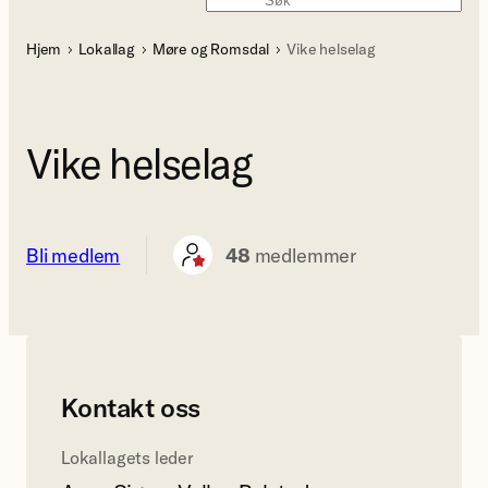
Søk
Hjem
Lokallag
Møre og Romsdal
Vike helselag
Vike helselag
Bli medlem
48
medlemmer
Kontakt oss
Lokallagets leder