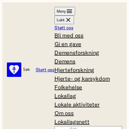
Hopp
Meny
til
Lukk
innhold
Støtt oss
Bli med oss
Gi en gave
Demensforskning
Demens
Hjerteforskning
Støtt oss
Søk
Søk
Hjerte- og karsykdom
Folkehelse
Lokallag
Lokale aktiviteter
Om oss
Lokallagsnett