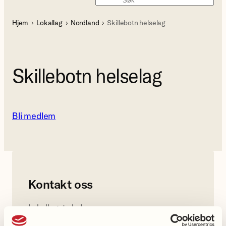
Søk
Hjem
Lokallag
Nordland
Skillebotn helselag
Skillebotn helselag
Bli medlem
Kontakt oss
Lokallagets leder
Wenche Holm