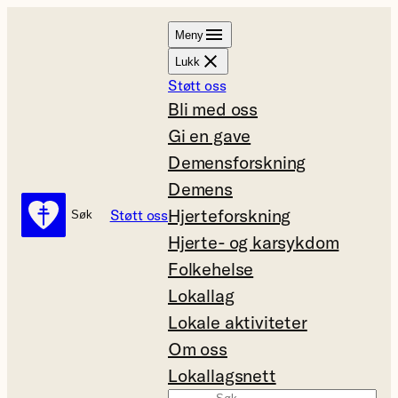
Hopp
Meny
til
Lukk
innhold
Støtt oss
Bli med oss
Gi en gave
Demensforskning
Demens
Hjerteforskning
Støtt oss
Søk
Søk
Hjerte- og karsykdom
Folkehelse
Lokallag
Lokale aktiviteter
Om oss
Lokallagsnett