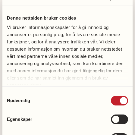
99278305
Denne nettsiden bruker cookies
Vi bruker informasjonskapsler for å gi innhold og
annonser et personlig preg, for å levere sosiale medie-
Skillebotn helselag gruppe
funksjoner, og for å analysere trafikken vår. Vi deler
dessuten informasjon om hvordan du bruker nettstedet
Facebook
vårt med partnerne våre innen sosiale medier,
annonsering og analysearbeid, som kan kombinere den
med annen informasjon du har gjort tilgjengelig for dem,
eller som de har samlet inn gjennom din bruk av
tjenestene deres.
Samtykkevalg
Bli medlem
Nødvendig
Bli frivillig
Støtt hjerteforskningen
Egenskaper
Støtt demensforskningen