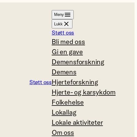
Meny
Lukk
Støtt oss
Bli med oss
Gi en gave
Demensforskning
Demens
Hjerteforskning
Støtt oss
Hjerte- og karsykdom
Folkehelse
Lokallag
Lokale aktiviteter
Om oss