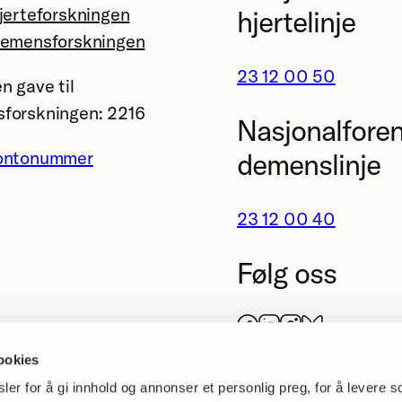
jerteforskningen
hjertelinje
demensforskningen
23 12 00 50
n gave til
forskningen: 2216
Nasjonalfore
ontonummer
demenslinje
23 12 00 40
Følg oss
Facebook
LinkedIn
Instagram
Bluesky
ookies
er for å gi innhold og annonser et personlig preg, for å levere s