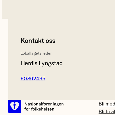
Kontakt oss
Lokallagets leder
Herdis Lyngstad
90862495
Bli me
Bli frivi