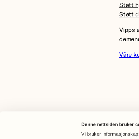
Støtt h
Støtt 
Vipps e
demens
Våre k
Denne nettsiden bruker c
Vi bruker informasjonskapsl