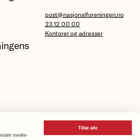
post@nasjonalforeningen.no
23 12 00 00
Kontorer og adresser
ningens
Tillat alle
osiale medie-