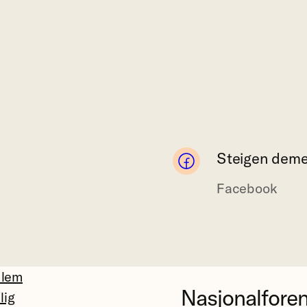
Steigen deme
Facebook
dlem
Nasjonalfore
llig