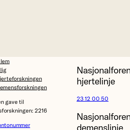
dlem
Nasjonalfore
llig
jerteforskningen
hjertelinje
demensforskningen
23 12 00 50
n gave til
forskningen: 2216
Nasjonalfore
ontonummer
demenslinje