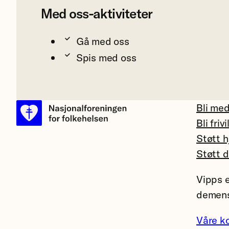
Med oss-aktiviteter
Gå med oss
Spis med oss
Bli me
Bli frivi
Støtt h
Støtt 
Vipps e
demens
Våre k