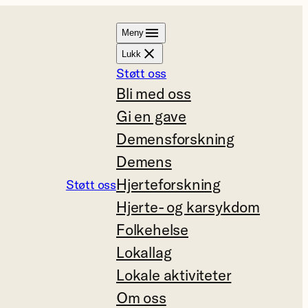
Meny
Lukk
Støtt oss
Bli med oss
Gi en gave
Demensforskning
Demens
Hjerteforskning
Støtt oss
Hjerte- og karsykdom
Folkehelse
Lokallag
Lokale aktiviteter
Om oss