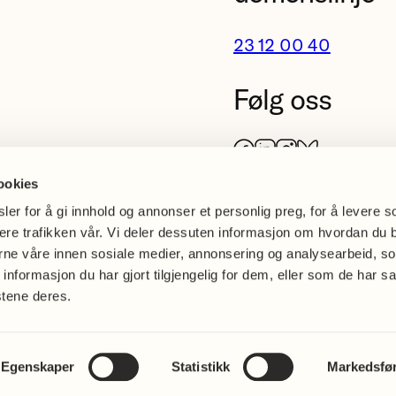
23 12 00 40
Følg oss
Facebook
LinkedIn
Instagram
Bluesky
ookies
er for å gi innhold og annonser et personlig preg, for å levere s
sere trafikken vår. Vi deler dessuten informasjon om hvordan du 
erne våre innen sosiale medier, annonsering og analysearbeid, s
formasjon du har gjort tilgjengelig for dem, eller som de har sa
stene deres.
nvern og
Åpenhetsloven
es
Egenskaper
Statistikk
Markedsfø