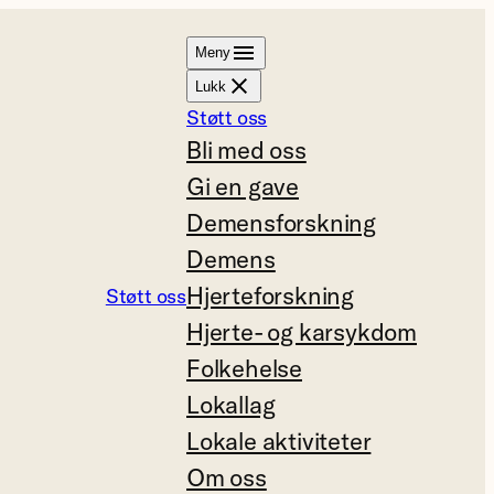
Meny
Lukk
Støtt oss
Bli med oss
Gi en gave
Demensforskning
Demens
Hjerteforskning
Støtt oss
Hjerte- og karsykdom
Folkehelse
Lokallag
Lokale aktiviteter
Om oss