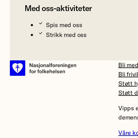
Med oss-aktiviteter
Spis med oss
Strikk med oss
Bli me
Bli frivi
Støtt h
Støtt 
Vipps e
demens
Våre k