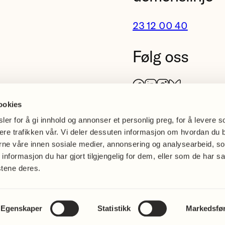
23 12 00 40
Følg oss
Facebook
LinkedIn
Instagram
Bluesky
ookies
er for å gi innhold og annonser et personlig preg, for å levere s
sere trafikken vår. Vi deler dessuten informasjon om hvordan du 
erne våre innen sosiale medier, annonsering og analysearbeid, s
formasjon du har gjort tilgjengelig for dem, eller som de har sa
stene deres.
nvern og
Åpenhetsloven
es
Egenskaper
Statistikk
Markedsfø