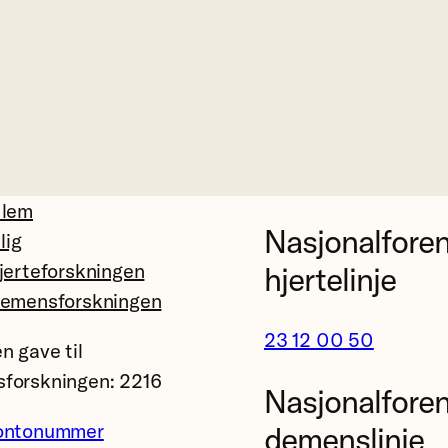
dlem
Nasjonalfore
llig
jerteforskningen
hjertelinje
demensforskningen
23 12 00 50
n gave til
forskningen: 2216
Nasjonalfore
ontonummer
demenslinje