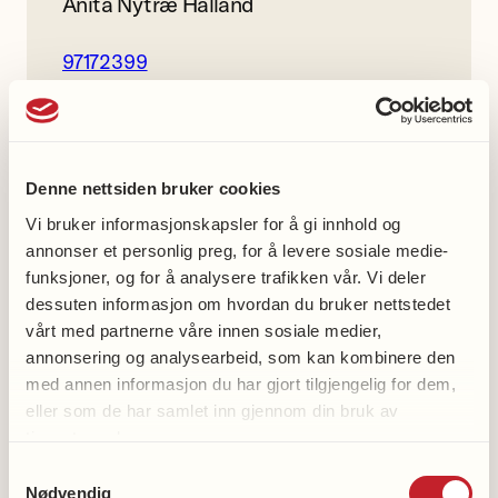
Anita Nytræ Halland
97172399
Harstad demensforening
Denne nettsiden bruker cookies
gruppe
Vi bruker informasjonskapsler for å gi innhold og
Facebook
annonser et personlig preg, for å levere sosiale medie-
funksjoner, og for å analysere trafikken vår. Vi deler
dessuten informasjon om hvordan du bruker nettstedet
vårt med partnerne våre innen sosiale medier,
annonsering og analysearbeid, som kan kombinere den
Med oss-aktiviteter
med annen informasjon du har gjort tilgjengelig for dem,
eller som de har samlet inn gjennom din bruk av
tjenestene deres.
Demensvennlig med oss
Samtykkevalg
Nødvendig