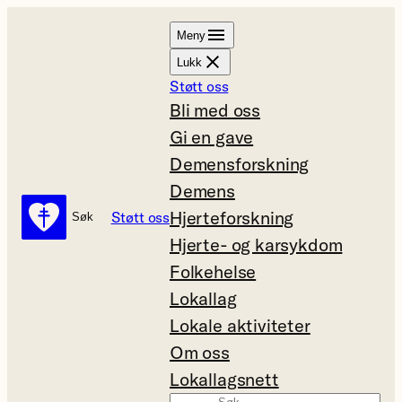
Hopp
Meny
til
Lukk
innhold
Støtt oss
Bli med oss
Gi en gave
Demensforskning
Demens
Hjerteforskning
Støtt oss
Søk
Søk
Hjerte- og karsykdom
Folkehelse
Lokallag
Lokale aktiviteter
Om oss
Lokallagsnett