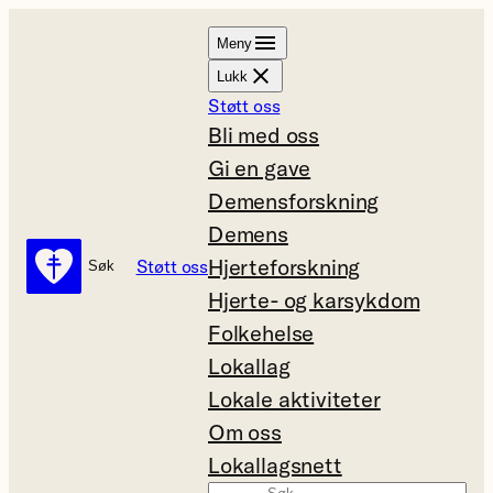
Hopp
Meny
til
Lukk
innhold
Støtt oss
Bli med oss
Gi en gave
Demensforskning
Demens
Hjerteforskning
Støtt oss
Søk
Søk
Hjerte- og karsykdom
Folkehelse
Lokallag
Lokale aktiviteter
Om oss
Lokallagsnett