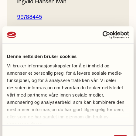
Ingvild Hansen Ivan
99788445
Tromsø demensforening
gruppe
Denne nettsiden bruker cookies
Facebook
Vi bruker informasjonskapsler for å gi innhold og
annonser et personlig preg, for å levere sosiale medie-
funksjoner, og for å analysere trafikken vår. Vi deler
dessuten informasjon om hvordan du bruker nettstedet
vårt med partnerne våre innen sosiale medier,
annonsering og analysearbeid, som kan kombinere den
Med oss-aktiviteter
med annen informasjon du har gjort tilgjengelig for dem,
eller som de har samlet inn gjennom din bruk av
Demensvennlig med oss
tjenestene deres.
Spis med oss
Samtykkevalg