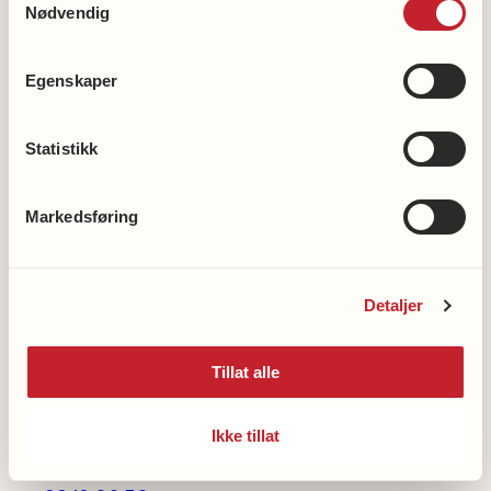
Nødvendig
Egenskaper
Bli medlem
Statistikk
Bli frivillig
Støtt hjerteforskningen
Markedsføring
Støtt demensforskningen
Vipps en gave til demensforskningen: 2216
Detaljer
Våre kontonummer
Tillat alle
Nasjonalforeningens hjertelinje
Ikke tillat