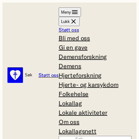
Hopp
Meny
til
Lukk
innhold
Støtt oss
Bli med oss
Gi en gave
Demensforskning
Demens
Hjerteforskning
Støtt oss
Søk
Søk
Hjerte- og karsykdom
Folkehelse
Lokallag
Lokale aktiviteter
Om oss
Lokallagsnett