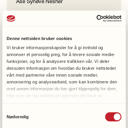
Åse Synøve Nesher
46865520
Denne nettsiden bruker cookies
Vi bruker informasjonskapsler for å gi innhold og
Med oss-aktiviteter
annonser et personlig preg, for å levere sosiale medie-
funksjoner, og for å analysere trafikken vår. Vi deler
Gå med oss
dessuten informasjon om hvordan du bruker nettstedet
vårt med partnerne våre innen sosiale medier,
Demensvennlig med oss
annonsering og analysearbeid, som kan kombinere den
Syng med oss
med annen informasjon du har gjort tilgjengelig for dem,
Spis med oss
eller som de har samlet inn gjennom din bruk av
tjenestene deres.
Samtykkevalg
Nødvendig