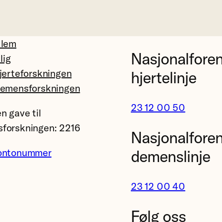
dlem
Nasjonalfore
llig
jerteforskningen
hjertelinje
demensforskningen
23 12 00 50
n gave til
forskningen: 2216
Nasjonalfore
ontonummer
demenslinje
23 12 00 40
Følg oss