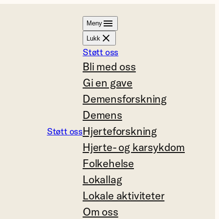
Meny
Lukk
Støtt oss
Bli med oss
Gi en gave
Demensforskning
Demens
Hjerteforskning
Støtt oss
Hjerte- og karsykdom
Folkehelse
Lokallag
Lokale aktiviteter
Om oss