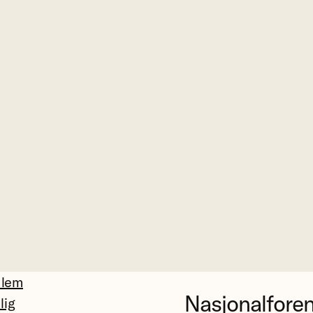
dlem
Nasjonalfore
llig