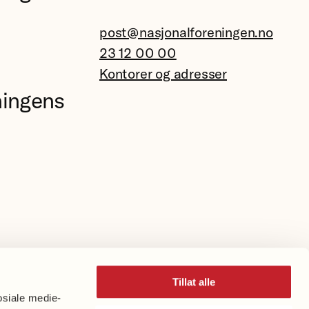
post@nasjonalforeningen.no
23 12 00 00
Kontorer og adresser
ningens
Tillat alle
osiale medie-