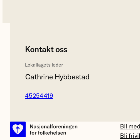
Kontakt oss
Lokallagets leder
Cathrine Hybbestad
45254419
Bli me
Bli frivi