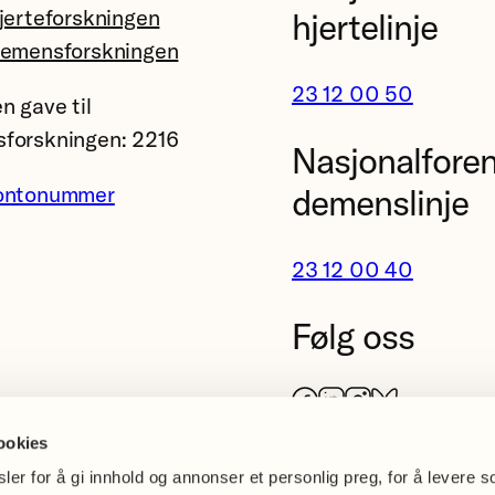
jerteforskningen
hjertelinje
demensforskningen
23 12 00 50
n gave til
forskningen: 2216
Nasjonalfore
ontonummer
demenslinje
23 12 00 40
Følg oss
Facebook
LinkedIn
Instagram
Bluesky
ookies
er for å gi innhold og annonser et personlig preg, for å levere s