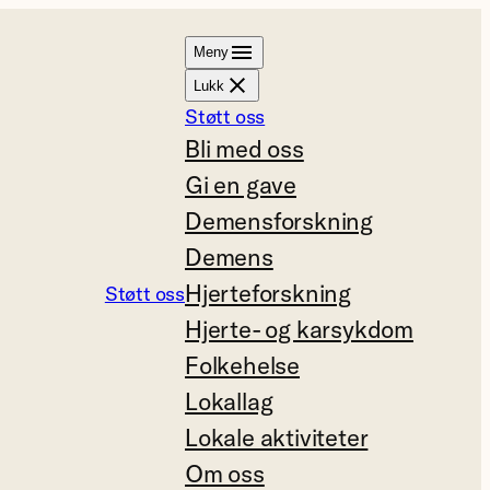
Meny
Lukk
Støtt oss
Bli med oss
Gi en gave
Demensforskning
Demens
Hjerteforskning
Støtt oss
Hjerte- og karsykdom
Folkehelse
Lokallag
Lokale aktiviteter
Om oss