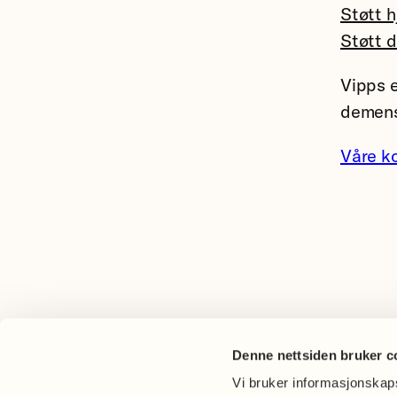
Støtt h
Støtt 
Vipps e
demens
Våre k
Denne nettsiden bruker c
Vi bruker informasjonskapsl