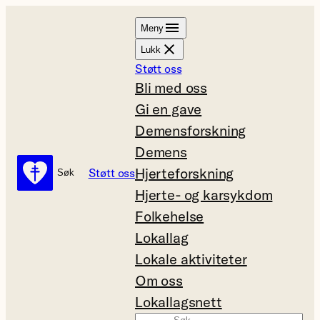
Hopp
Meny
til
Lukk
innhold
Støtt oss
Bli med oss
Gi en gave
Demensforskning
Demens
Hjerteforskning
Støtt oss
Søk
Søk
Hjerte- og karsykdom
Folkehelse
Lokallag
Lokale aktiviteter
Om oss
Lokallagsnett