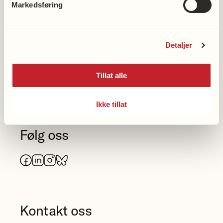
Markedsføring
Nasjonalforeningens hjertelinje
23 12 00 50
Detaljer
Nasjonalforeningens
Tillat alle
demenslinje
Ikke tillat
23 12 00 40
Følg oss
Facebook
LinkedIn
Instagram
Bluesky
Kontakt oss