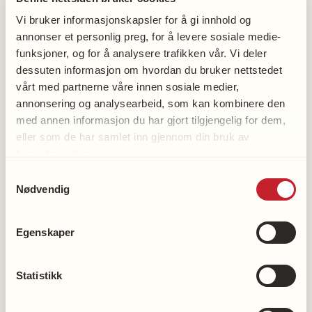
Ellen S. Dammen
Vi bruker informasjonskapsler for å gi innhold og
97134545
annonser et personlig preg, for å levere sosiale medie-
funksjoner, og for å analysere trafikken vår. Vi deler
dessuten informasjon om hvordan du bruker nettstedet
vårt med partnerne våre innen sosiale medier,
annonsering og analysearbeid, som kan kombinere den
med annen informasjon du har gjort tilgjengelig for dem,
eller som de har samlet inn gjennom din bruk av
Bli medlem
tjenestene deres.
Bli frivillig
Samtykkevalg
Støtt hjerteforskningen
Nødvendig
Støtt demensforskningen
Vipps en gave til demensforskningen: 2216
Egenskaper
Våre kontonummer
Statistikk