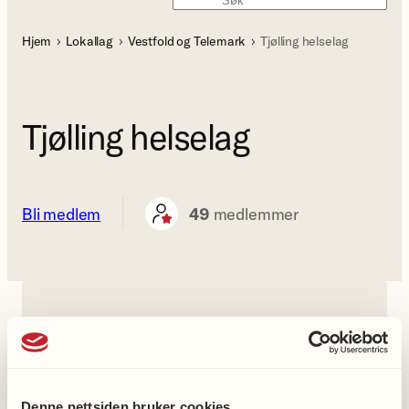
Søk
Hjem
Lokallag
Vestfold og Telemark
Tjølling helselag
Tjølling helselag
Bli medlem
49
medlemmer
Kontakt oss
Lokallagets leder
Denne nettsiden bruker cookies