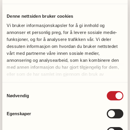
Ålesund til stor applaus før komikeren Terje
Sporsem og faren Eivind ble introdusert. Moren til
Terje og kona til Eivind fikk en demenssykdom i
Denne nettsiden bruker cookies
tidlig alder. Eivind og Terje delte stort og smått med
Vi bruker informasjonskapsler for å gi innhold og
publikum og fortalte en sterk historie som grep
annonser et personlig preg, for å levere sosiale medie-
funksjoner, og for å analysere trafikken vår. Vi deler
publikum.
dessuten informasjon om hvordan du bruker nettstedet
Konferansen hadde og så foredrag fra dyktige
vårt med partnerne våre innen sosiale medier,
annonsering og analysearbeid, som kan kombinere den
fagfolk som snakket om hva som skjer i hjernen når
med annen informasjon du har gjort tilgjengelig for dem,
man får en demenssykdom og hva kommunen kan
eller som de har samlet inn gjennom din bruk av
bidra med overfor personer med demens og deres
tjenestene deres.
pårørende, som samtalegrupper, hjelpemidler og
Samtykkevalg
pårørendeskole.
Nødvendig
Ålesund kommunes hukommelsesteam med
Annette Haugen og Vibeke Jannicke Nygård
Egenskaper
Informerte om de tilbud kommunen har til personer
med demens og pårørende, samtalegrupper,