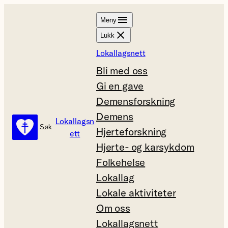
Hopp
Meny
til
Lukk
innhold
Lokallagsnett
Bli med oss
Gi en gave
Demensforskning
Demens
Lokallagsn
Søk
Søk
Hjerteforskning
ett
Hjerte- og karsykdom
Folkehelse
Lokallag
Lokale aktiviteter
Om oss
Lokallagsnett