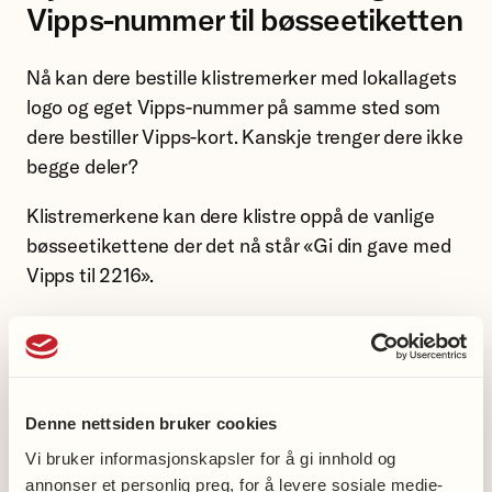
Vipps-nummer til bøsseetiketten
Nå kan dere bestille klistremerker med lokallagets
logo og eget Vipps-nummer på samme sted som
dere bestiller Vipps-kort. Kanskje trenger dere ikke
begge deler?
Klistremerkene kan dere klistre oppå de vanlige
bøsseetikettene der det nå står «Gi din gave med
Vipps til 2216».
NB!
Ikke glem å bestille vanlige bøsseetiketter!
Bestill klistremerker og Vippskort med eget
Vippsnummer her.
Denne nettsiden bruker cookies
Pålogging med brukernavn: nasjon, passord: lokal
Vi bruker informasjonskapsler for å gi innhold og
annonser et personlig preg, for å levere sosiale medie-