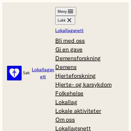
Hopp
Meny
til
Lukk
innhold
Lokallagsnett
Bli med oss
Gi en gave
Demensforskning
Demens
Lokallagsn
Søk
Søk
Hjerteforskning
ett
Hjerte- og karsykdom
Folkehelse
Lokallag
Lokale aktiviteter
Om oss
Lokallagsnett