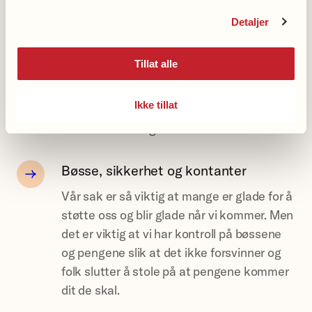
Skoleelever som bøssebærere
Detaljer
Invitasjon til å delta som bøssebærer kan
gi elever verdifull erfaring med frivillighet
Tillat alle
og samfunnsengasjement. Samtidig bidrar
deltakelsen til økt oppmerksomhet om
Ikke tillat
demens og innsamling av midler til
demensforskning.
Bøsse, sikkerhet og kontanter
Vår sak er så viktig at mange er glade for å
støtte oss og blir glade når vi kommer. Men
det er viktig at vi har kontroll på bøssene
og pengene slik at det ikke forsvinner og
folk slutter å stole på at pengene kommer
dit de skal.