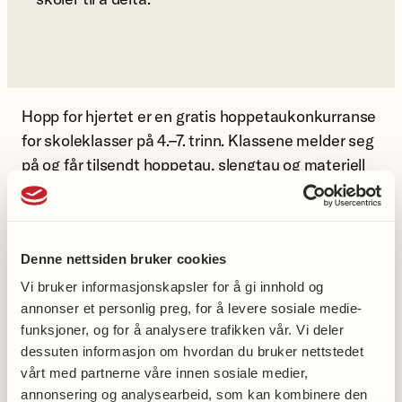
Hopp for hjertet er en gratis hoppetaukonkurranse
for skoleklasser på 4.–7. trinn. Klassene melder seg
på og får tilsendt hoppetau, slengtau og materiell
som brukes gjennom konkurransen.
I konkurranseperioden hopper klassene tau hver
dag og registrerer hvor mange minutter de er i
Denne nettsiden bruker cookies
aktivitet. Hvert aktive minutt gir ett poeng, og
Vi bruker informasjonskapsler for å gi innhold og
klassen kan samle opptil 60 poeng per dag –
annonser et personlig preg, for å levere sosiale medie-
tilsvarende anbefalingen om én time fysisk
funksjoner, og for å analysere trafikken vår. Vi deler
aktivitet daglig.
dessuten informasjon om hvordan du bruker nettstedet
vårt med partnerne våre innen sosiale medier,
Når konkurransen er avsluttet, registrerer læreren
annonsering og analysearbeid, som kan kombinere den