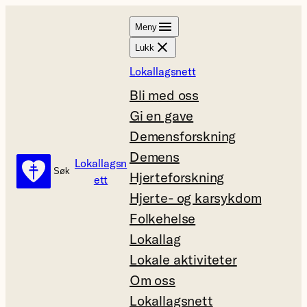
Hopp
Meny
til
Lukk
innhold
Lokallagsnett
Bli med oss
Gi en gave
Demensforskning
Demens
Lokallagsn
Søk
Søk
Hjerteforskning
ett
Hjerte- og karsykdom
Folkehelse
Lokallag
Lokale aktiviteter
Om oss
Lokallagsnett