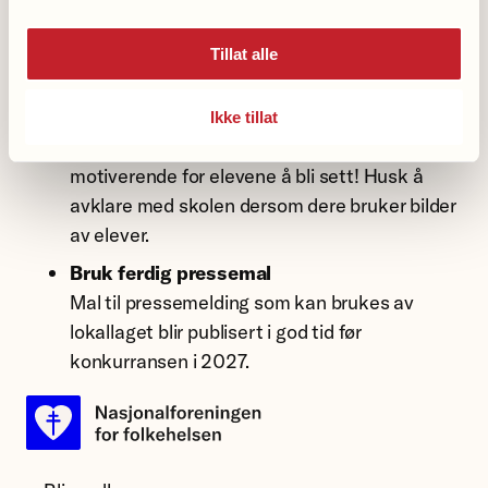
hjertet, lokallaget og Nasjonalforeningen for
folkehelsen.
Tillat alle
Del i sosiale medier
Gratuler klassene med et innlegg på
Ikke tillat
Facebook eller andre kanaler. Det er
motiverende for elevene å bli sett! Husk å
avklare med skolen dersom dere bruker bilder
av elever.
Bruk ferdig pressemal
Mal til pressemelding som kan brukes av
lokallaget blir publisert i god tid før
konkurransen i 2027.