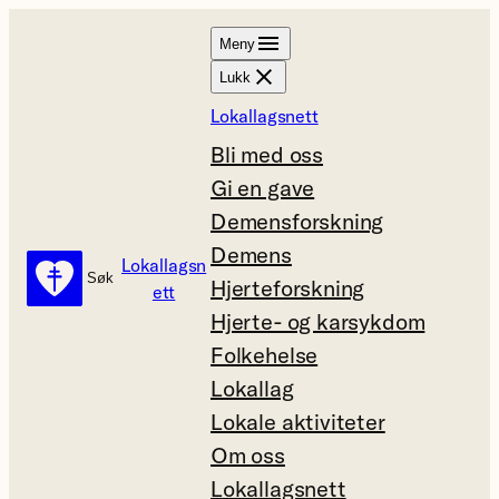
Hopp
Meny
til
Lukk
innhold
Lokallagsnett
Bli med oss
Gi en gave
Demensforskning
Demens
Lokallagsn
Søk
Søk
Hjerteforskning
ett
Hjerte- og karsykdom
Folkehelse
Lokallag
Lokale aktiviteter
Om oss
Lokallagsnett