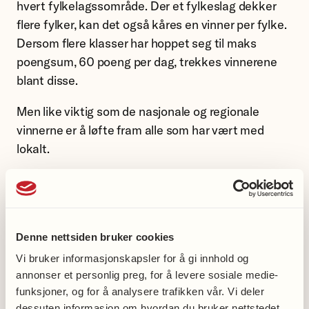
hvert fylkelagssområde. Der et fylkeslag dekker
flere fylker, kan det også kåres en vinner per fylke.
Dersom flere klasser har hoppet seg til maks
poengsum, 60 poeng per dag, trekkes vinnerene
blant disse.
Men like viktig som de nasjonale og regionale
vinnerne er å løfte fram alle som har vært med
lokalt.
Litt lokal oppmerksomhet gjør en stor forskjell. Det
gir elevene mestringsfølelse og stolthet, motiverer
skolene til å delta igjen til neste år og bidrar til at
Hopp for hjertet blir mer synlig i lokalsamfunnet.
Denne nettsiden bruker cookies
Vi bruker informasjonskapsler for å gi innhold og
Slik kan lokallaget bidra
annonser et personlig preg, for å levere sosiale medie-
funksjoner, og for å analysere trafikken vår. Vi deler
dessuten informasjon om hvordan du bruker nettstedet