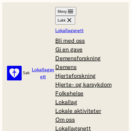
Hopp
Meny
til
Lukk
innhold
Lokallagsnett
Bli med oss
Gi en gave
Demensforskning
Demens
Lokallagsn
Søk
Søk
Hjerteforskning
ett
Hjerte- og karsykdom
Folkehelse
Lokallag
Lokale aktiviteter
Om oss
Lokallagsnett