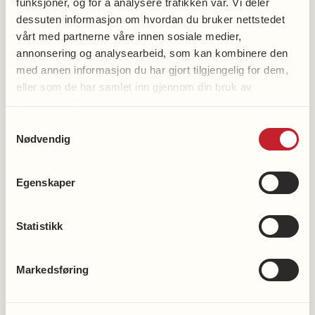
funksjoner, og for å analysere trafikken vår. Vi deler
dessuten informasjon om hvordan du bruker nettstedet
vårt med partnerne våre innen sosiale medier,
Bli medlem
annonsering og analysearbeid, som kan kombinere den
Bli frivillig
med annen informasjon du har gjort tilgjengelig for dem,
Støtt hjerteforskningen
eller som de har samlet inn gjennom din bruk av
Støtt demensforskningen
tjenestene deres.
Samtykkevalg
Vipps en gave til demensforskningen: 2216
Nødvendig
Våre kontonummer
Egenskaper
Nasjonalforeningens hjertelinje
Statistikk
23 12 00 50
Markedsføring
Nasjonalforeningens