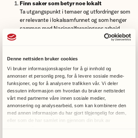
Finn saker som betyr noe lokalt
Ta utgangspunkt i temaer og utfordringer som
er relevante i lokalsamfunnet og som henger
sammen med Nasjonalforeningens arbeid.
Sett dere inn i kommunens planer
Kommunale planer, strategier og politiske
saker kan gi nyttig innsikt i hvilke temaer som
Denne nettsiden bruker cookies
er aktuelle og hvor det er mulig å påvirke.
Vi bruker informasjonskapsler for å gi innhold og
Bli kjent med politikernes prioriteringer
annonser et personlig preg, for å levere sosiale medie-
Partiprogrammer, politiske møter og dialog
funksjoner, og for å analysere trafikken vår. Vi deler
med folkevalgte kan gi bedre forståelse av
dessuten informasjon om hvordan du bruker nettstedet
vårt med partnerne våre innen sosiale medier,
hvilke saker som står på dagsorden.
annonsering og analysearbeid, som kan kombinere den
Bygg relasjoner over tid
med annen informasjon du har gjort tilgjengelig for dem,
Invitasjoner til arrangementer, aktiviteter og
eller som de har samlet inn gjennom din bruk av
møter gir gode muligheter til å vise fram
tjenestene deres.
arbeidet som gjøres lokalt og skape kontakt
Samtykkevalg