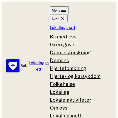
Hopp
Meny
til
Lukk
innhold
Lokallagsnett
Bli med oss
Gi en gave
Demensforskning
Demens
Lokallagsn
Søk
Søk
Hjerteforskning
ett
Hjerte- og karsykdom
Folkehelse
Lokallag
Lokale aktiviteter
Om oss
Lokallagsnett