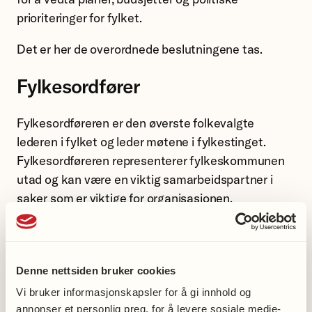
prioriteringer for fylket.
Det er her de overordnede beslutningene tas.
Fylkesordfører
Fylkesordføreren er den øverste folkevalgte
lederen i fylket og leder møtene i fylkestinget.
Fylkesordføreren representerer fylkeskommunen
utad og kan være en viktig samarbeidspartner i
saker som er viktige for organisasjonen.
Fylkesutvalget
Fylkesutvalget fungerer som fylkeskommunens
Denne nettsiden bruker cookies
politiske arbeidsutvalg. Utvalget behandler mange
Vi bruker informasjonskapsler for å gi innhold og
saker før de kommer til fylkestinget og har ansvar
annonser et personlig preg, for å levere sosiale medie-