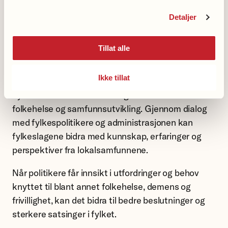
med politikere i relevante utvalg kan derfor være
Detaljer
en god måte å løfte fram saker på.
Hvorfor er dette viktig for
Tillat alle
Nasjonalforeningen?
Ikke tillat
Fylkeskommunen er en viktig aktør i arbeidet med
folkehelse og samfunnsutvikling. Gjennom dialog
med fylkespolitikere og administrasjonen kan
fylkeslagene bidra med kunnskap, erfaringer og
perspektiver fra lokalsamfunnene.
Når politikere får innsikt i utfordringer og behov
knyttet til blant annet folkehelse, demens og
frivillighet, kan det bidra til bedre beslutninger og
sterkere satsinger i fylket.