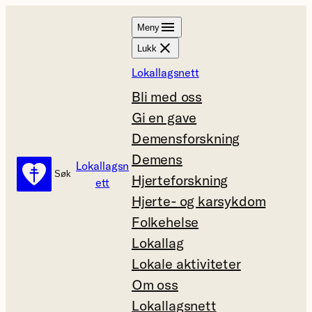
Hopp
Meny
til
Lukk
innhold
Lokallagsnett
Bli med oss
Gi en gave
Demensforskning
Demens
Lokallagsn
Søk
Søk
Hjerteforskning
ett
Hjerte- og karsykdom
Folkehelse
Lokallag
Lokale aktiviteter
Om oss
Lokallagsnett