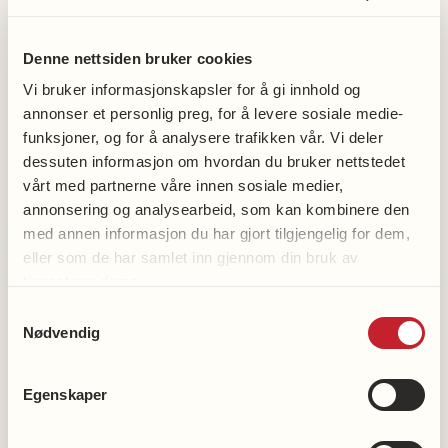
som skaper trivsel og livskvalitet
Bidrar til gode nærmiljøer
Denne nettsiden bruker cookies
Bidrar til inkludering og bekjempelse av
Vi bruker informasjonskapsler for å gi innhold og
annonser et personlig preg, for å levere sosiale medie-
utenforskap
funksjoner, og for å analysere trafikken vår. Vi deler
Skaper generasjonsmøter og aktiviteter på
dessuten informasjon om hvordan du bruker nettstedet
tvers av generasjoner
vårt med partnerne våre innen sosiale medier,
annonsering og analysearbeid, som kan kombinere den
Har hatt stor betydning for folkehelsa og
med annen informasjon du har gjort tilgjengelig for dem,
sosiale forhold i nærmiljøet
eller som de har samlet inn gjennom din bruk av
tjenestene deres.
Folkehelseprisen kan deles ut når det foreligger
Samtykkevalg
gode kandidater, maksimalt en gang pr år. Prisen
Nødvendig
kan med fordel deles ut i forbindelse med hjerteuka
hvis det er mulig. Den skal ikke erstatte den
eksisterende ordningen med Fortjenestenål,
Egenskaper
Hedersmerke og Æresdiplom som tildeles