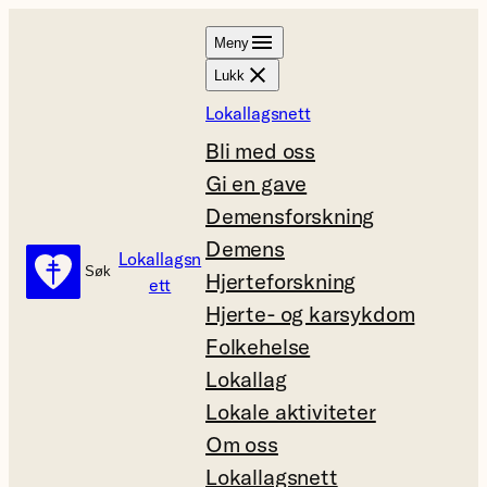
Hopp
Meny
til
Lukk
innhold
Lokallagsnett
Bli med oss
Gi en gave
Demensforskning
Demens
Lokallagsn
Søk
Søk
Hjerteforskning
ett
Hjerte- og karsykdom
Folkehelse
Lokallag
Lokale aktiviteter
Om oss
Lokallagsnett