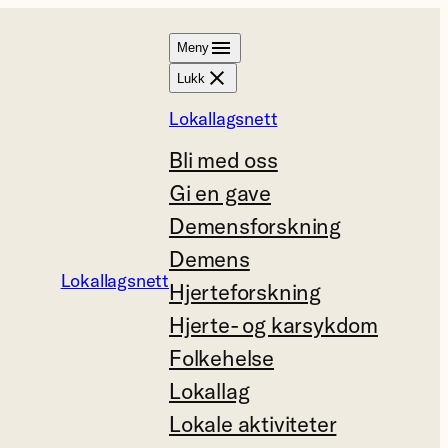
Meny
Lukk
Lokallagsnett
Bli med oss
Gi en gave
Demensforskning
Demens
Lokallagsnett
Hjerteforskning
Hjerte- og karsykdom
Folkehelse
Lokallag
Lokale aktiviteter