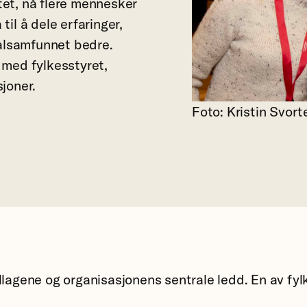
tet, nå flere mennesker
til å dele erfaringer,
alsamfunnet bedre.
 med fylkesstyret,
sjoner.
Foto: Kristin Svort
llagene og organisasjonens sentrale ledd. En av fyl