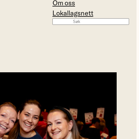
Om oss
Lokallagsnett
Søk