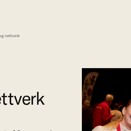
og nettverk
ttverk