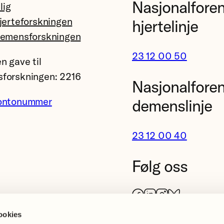
Nasjonalfore
llig
jerteforskningen
hjertelinje
demensforskningen
23 12 00 50
n gave til
forskningen: 2216
Nasjonalfore
ontonummer
demenslinje
23 12 00 40
Følg oss
Facebook
LinkedIn
Instagram
Bluesky
ookies