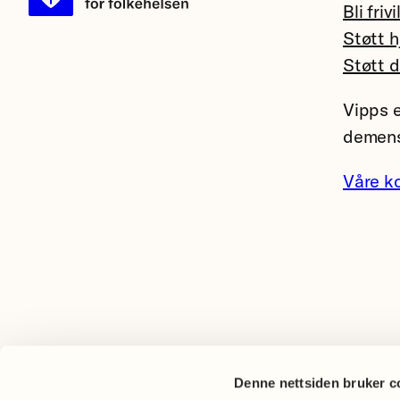
Bli frivi
Støtt h
Støtt 
Vipps e
demens
Våre k
Denne nettsiden bruker c