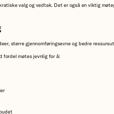
atiske valg og vedtak. Det er også en viktig møtep
g
deer, større gjennomføringsevne og bedre ressursut
fordel møtes jevnlig for å:
er
lbudet