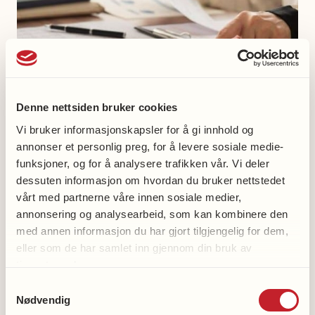
Denne nettsiden bruker cookies
Vi bruker informasjonskapsler for å gi innhold og
annonser et personlig preg, for å levere sosiale medie-
Kurs i økonomistyring for
funksjoner, og for å analysere trafikken vår. Vi deler
dessuten informasjon om hvordan du bruker nettstedet
kasserere og
vårt med partnerne våre innen sosiale medier,
økonomiansvarlige
annonsering og analysearbeid, som kan kombinere den
med annen informasjon du har gjort tilgjengelig for dem,
eller som de har samlet inn gjennom din bruk av
Hva innebærer rollen som kasserer eller
tjenestene deres.
økonomiansvarlig i et lokallag? I dette
Samtykkevalg
webinaret gjennomgås sentrale oppgaver,
Nødvendig
rutiner og verktøy som kan bidra til god