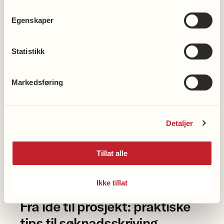
økonomistyring gjennom året.
Egenskaper
Se opptaktet
Statistikk
Markedsføring
Detaljer
Tillat alle
Ikke tillat
Fra idé til prosjekt: praktiske
tips til søknadsskriving