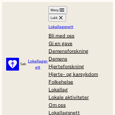
Hopp
Meny
til
Lukk
innhold
Lokallagsnett
Bli med oss
Gi en gave
Demensforskning
Demens
Lokallagsn
Søk
Søk
Hjerteforskning
ett
Hjerte- og karsykdom
Folkehelse
Lokallag
Lokale aktiviteter
Om oss
Lokallagsnett